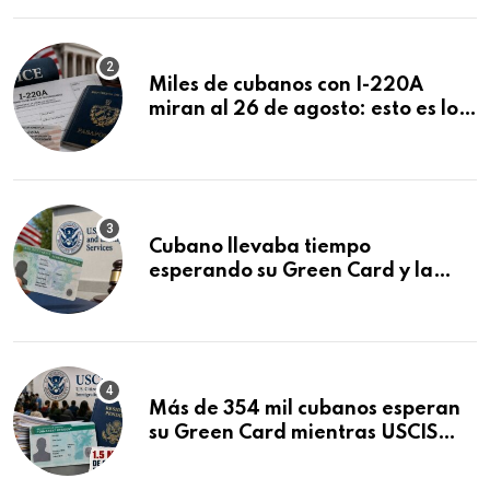
Miles de cubanos con I-220A
miran al 26 de agosto: esto es lo
que podría decidirse en una
audiencia clave
Cubano llevaba tiempo
esperando su Green Card y la
obtuvo en 20 días tras Writ of
Mandamus
Más de 354 mil cubanos esperan
su Green Card mientras USCIS
acumula 1.5 millones de
residencias pendientes