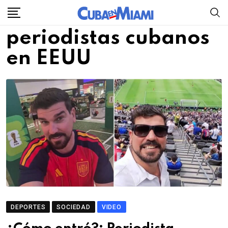
Skip
to
periodistas cubanos
content
en EEUU
DEPORTES
SOCIEDAD
VIDEO