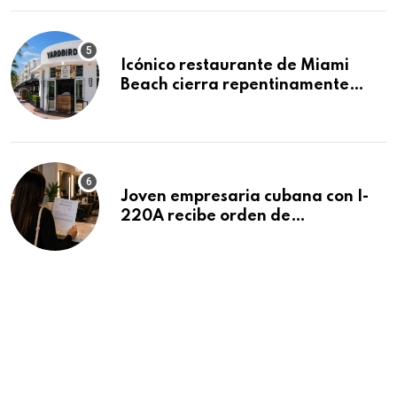
Icónico restaurante de Miami
Beach cierra repentinamente
después de 15 años en South
Beach
Joven empresaria cubana con I-
220A recibe orden de
deportación: “Todavía no me
puedo creer esta noticia”