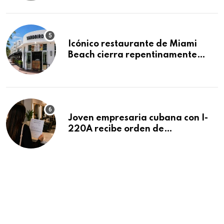
residencias pendientes
Icónico restaurante de Miami
Beach cierra repentinamente
después de 15 años en South
Beach
Joven empresaria cubana con I-
220A recibe orden de
deportación: “Todavía no me
puedo creer esta noticia”