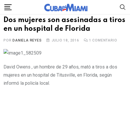
Skip
to
Dos mujeres son asesinadas a tiros
content
en un hospital de Florida
POR
DANIELA REYES
JULIO 18, 2016
1
COMENTARIO
David Owens , un hombre de 29 años, mató a tiros a dos
mujeres en un hospital de Titusville, en Florida, según
informó la policía local.