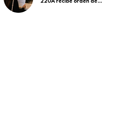
220A recibe orden de
deportación: “Todavía no me
puedo creer esta noticia”