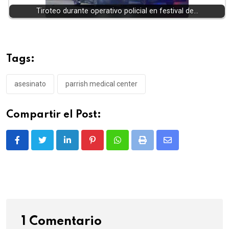
Tiroteo durante operativo policial en festival de…
Tags:
asesinato
parrish medical center
Compartir el Post:
LinkedIn
Pinterest
Whatsapp
Print
Share
via
Email
1 Comentario