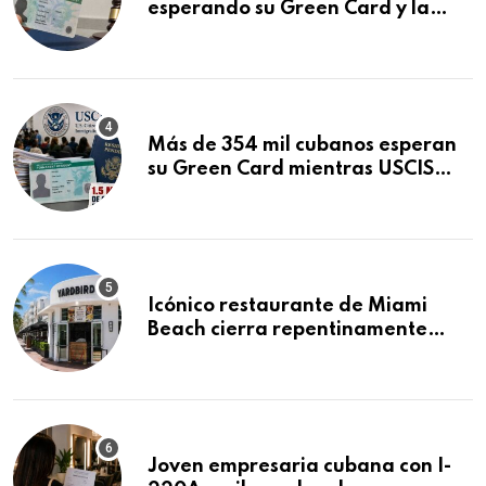
esperando su Green Card y la
obtuvo en 20 días tras Writ of
Mandamus
Más de 354 mil cubanos esperan
su Green Card mientras USCIS
acumula 1.5 millones de
residencias pendientes
Icónico restaurante de Miami
Beach cierra repentinamente
después de 15 años en South
Beach
Joven empresaria cubana con I-