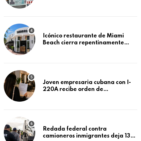
acumula 1.5 millones de
residencias pendientes
Icónico restaurante de Miami
Beach cierra repentinamente
después de 15 años en South
Beach
Joven empresaria cubana con I-
220A recibe orden de
deportación: “Todavía no me
puedo creer esta noticia”
Redada federal contra
camioneros inmigrantes deja 137