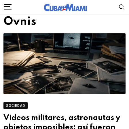
Skip
to
Ovnis
content
SOCIEDAD
Videos militares, astronautas y
objetos imposibles: así fueron