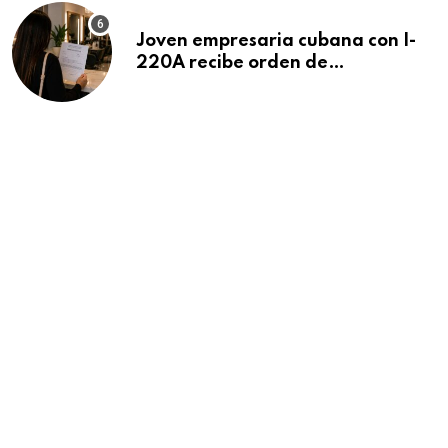
Joven empresaria cubana con I-
220A recibe orden de
deportación: “Todavía no me
puedo creer esta noticia”