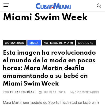
Skip
to
Miami Swim Week
content
ACTUALIDAD
MODA
NOTICIAS DE MIAMI
SOCIEDAD
Esta imagen ha revolucionado
el mundo de la moda en pocas
horas: Mara Martin desfila
amamantando a su bebé en
Miami Swim Week
POR
ELIZABETH DÍAZ
JULIO 18, 2018
0
COMENTARIOS
Mara Martin una modelo de Sports Illustrated se lució en la