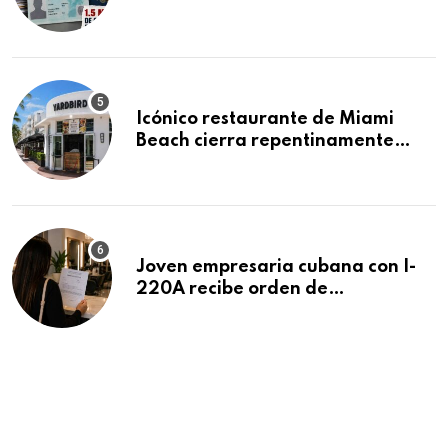
acumula 1.5 millones de
residencias pendientes
Icónico restaurante de Miami
Beach cierra repentinamente
después de 15 años en South
Beach
Joven empresaria cubana con I-
220A recibe orden de
deportación: “Todavía no me
puedo creer esta noticia”