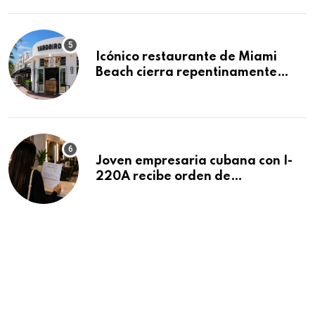
Icónico restaurante de Miami
Beach cierra repentinamente
después de 15 años en South
Beach
Joven empresaria cubana con I-
220A recibe orden de
deportación: “Todavía no me
puedo creer esta noticia”