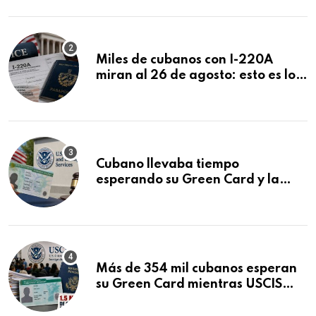
Miles de cubanos con I-220A
miran al 26 de agosto: esto es lo
que podría decidirse en una
audiencia clave
Cubano llevaba tiempo
esperando su Green Card y la
obtuvo en 20 días tras Writ of
Mandamus
Más de 354 mil cubanos esperan
su Green Card mientras USCIS
acumula 1.5 millones de
residencias pendientes