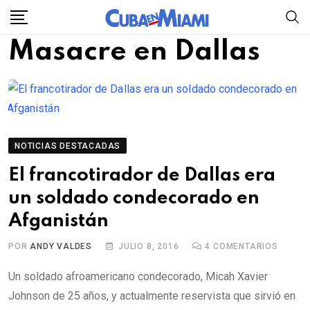
Skip
to
Masacre en Dallas
content
NOTICIAS DESTACADAS
El francotirador de Dallas era
un soldado condecorado en
Afganistán
POR
ANDY VALDES
JULIO 8, 2016
4
COMENTARIOS
Un soldado afroamericano condecorado, Micah Xavier
Johnson de 25 años, y actualmente reservista que sirvió en