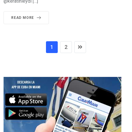
@keratinleydi […]
READ MORE
1
2