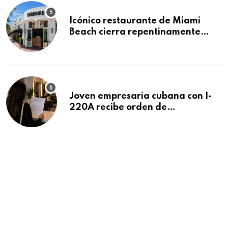
Icónico restaurante de Miami
Beach cierra repentinamente
después de 15 años en South
Beach
Joven empresaria cubana con I-
220A recibe orden de
deportación: “Todavía no me
puedo creer esta noticia”