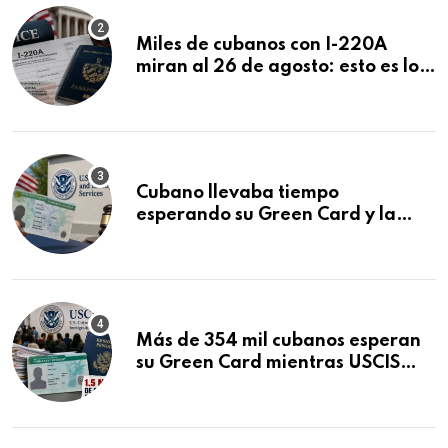
Miles de cubanos con I-220A
miran al 26 de agosto: esto es lo
que podría decidirse en una
audiencia clave
Cubano llevaba tiempo
esperando su Green Card y la
obtuvo en 20 días tras Writ of
Mandamus
Más de 354 mil cubanos esperan
su Green Card mientras USCIS
acumula 1.5 millones de
residencias pendientes