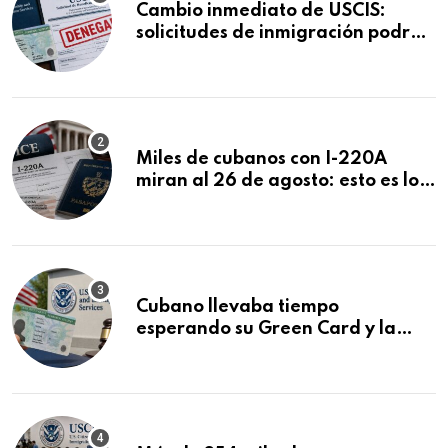
Cambio inmediato de USCIS:
solicitudes de inmigración podrán
ser negadas sin previo aviso
Miles de cubanos con I-220A
miran al 26 de agosto: esto es lo
que podría decidirse en una
audiencia clave
Cubano llevaba tiempo
esperando su Green Card y la
obtuvo en 20 días tras Writ of
Mandamus