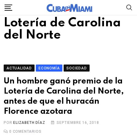
Skip
to
Lotería de Carolina
content
del Norte
ACTUALIDAD
ECONOMÍA
SOCIEDAD
Un hombre ganó premio de la
Lotería de Carolina del Norte,
antes de que el huracán
Florence azotara
POR
ELIZABETH DÍAZ
SEPTIEMBRE 16, 2018
0
COMENTARIOS