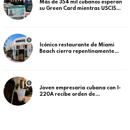
Más de 354 mil cubanos esperan
su Green Card mientras USCIS
acumula 1.5 millones de
residencias pendientes
Icónico restaurante de Miami
Beach cierra repentinamente
después de 15 años en South
Beach
Joven empresaria cubana con I-
220A recibe orden de
deportación: “Todavía no me
puedo creer esta noticia”