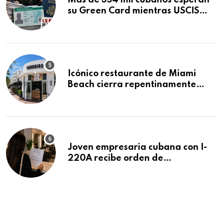
Más de 354 mil cubanos esperan
su Green Card mientras USCIS
acumula 1.5 millones de
residencias pendientes
Icónico restaurante de Miami
Beach cierra repentinamente
después de 15 años en South
Beach
Joven empresaria cubana con I-
220A recibe orden de
deportación: “Todavía no me
puedo creer esta noticia”