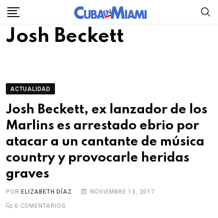
Skip
to
Josh Beckett
content
ACTUALIDAD
Josh Beckett, ex lanzador de los
Marlins es arrestado ebrio por
atacar a un cantante de música
country y provocarle heridas
graves
POR
ELIZABETH DÍAZ
NOVIEMBRE 13, 2017
0
COMENTARIOS