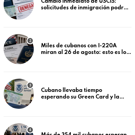
Cambio inmediato de USCIS:
solicitudes de inmigración podrán
ser negadas sin previo aviso
Miles de cubanos con I-220A
miran al 26 de agosto: esto es lo
que podría decidirse en una
audiencia clave
Cubano llevaba tiempo
esperando su Green Card y la
obtuvo en 20 días tras Writ of
Mandamus