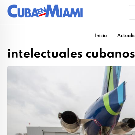
Skip
to
content
Inicio
Actuali
intelectuales cubanos