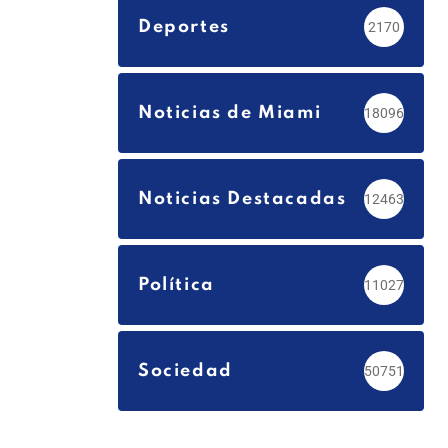
Deportes
2170
Noticias de Miami
18096
Noticias Destacadas
12463
Política
11027
Sociedad
50751