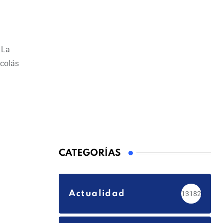
 La
icolás
CATEGORÍAS
Actualidad
13182