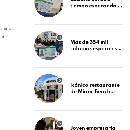
tiempo esperando su
Green Card y la
obtuvo en 20 días
tras Writ of
 Unidos
Mandamus
l de
Más de 354 mil
cubanos esperan su
Green Card mientras
USCIS acumula 1.5
millones de
residencias
pendientes
Icónico restaurante
de Miami Beach
cierra
repentinamente
después de 15 años
en South Beach
Joven empresaria