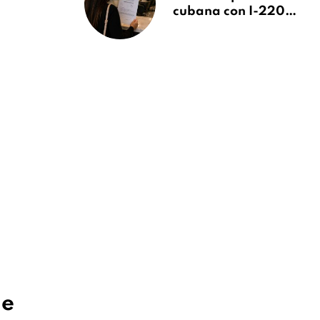
cubana con I-220A
recibe orden de
deportación:
“Todavía no me
puedo creer esta
noticia”
de