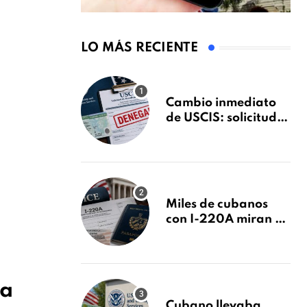
LO MÁS RECIENTE
Cambio inmediato
de USCIS: solicitudes
de inmigración
podrán ser negadas
sin previo aviso
Miles de cubanos
con I-220A miran al
26 de agosto: esto es
lo que podría
decidirse en una
audiencia clave
la
Cubano llevaba