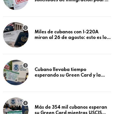
solicitudes de inmigración podrán
ser negadas sin previo aviso
Miles de cubanos con I-220A
miran al 26 de agosto: esto es lo
que podría decidirse en una
audiencia clave
Cubano llevaba tiempo
esperando su Green Card y la
obtuvo en 20 días tras Writ of
Mandamus
Más de 354 mil cubanos esperan
su Green Card mientras USCIS