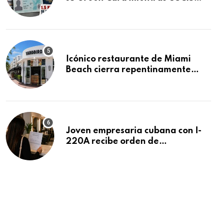
acumula 1.5 millones de
residencias pendientes
Icónico restaurante de Miami
Beach cierra repentinamente
después de 15 años en South
Beach
Joven empresaria cubana con I-
220A recibe orden de
deportación: “Todavía no me
puedo creer esta noticia”