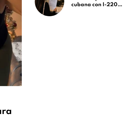
cubana con I-220A
recibe orden de
deportación:
“Todavía no me
puedo creer esta
noticia”
ara