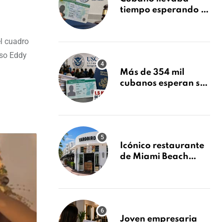
tiempo esperando su
Green Card y la
obtuvo en 20 días
el cuadro
tras Writ of
Mandamus
oso Eddy
Más de 354 mil
cubanos esperan su
Green Card mientras
USCIS acumula 1.5
millones de
residencias
pendientes
Icónico restaurante
de Miami Beach
cierra
repentinamente
después de 15 años
en South Beach
Joven empresaria