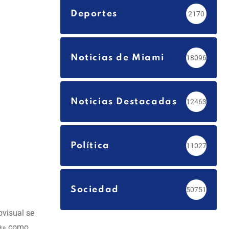
Deportes
2170
Noticias de Miami
18096
Noticias Destacadas
12463
Política
11027
Sociedad
50751
ovisual se
ia» como