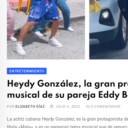
ENTRETENIMIENTO
Heydy González, la gran pr
musical de su pareja Eddy 
POR
ELIZABETH DÍAZ
JULIO 4, 2023
0
COMENTARIOS
La actriz cubana Heydy González, es la gran protagonista del
titula «Mala», y es un pegajoso tema musical que de seguro 