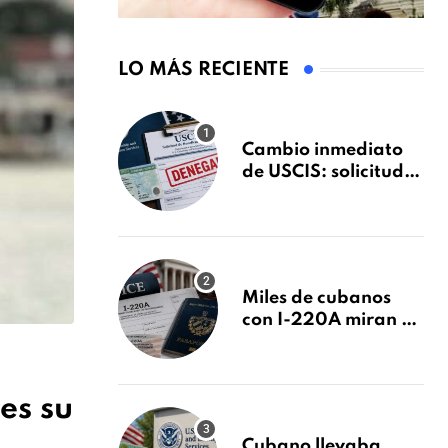
LO MÁS RECIENTE
Cambio inmediato
de USCIS: solicitudes
de inmigración
podrán ser negadas
sin previo aviso
Miles de cubanos
con I-220A miran al
26 de agosto: esto es
lo que podría
decidirse en una
es su
audiencia clave
Cubano llevaba