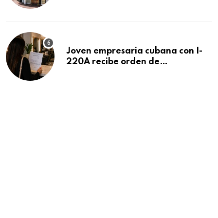
después de 15 años en South
Beach
Joven empresaria cubana con I-
220A recibe orden de
deportación: “Todavía no me
puedo creer esta noticia”