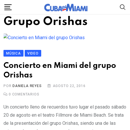
Skip
to
Grupo Orishas
content
MÚSICA
VIDEO
Concierto en Miami del grupo
Orishas
POR
DANIELA REYES
AGOSTO 22, 2016
0
COMENTARIOS
Un concierto lleno de recuerdos tuvo lugar el pasado sábado
20 de agosto en el teatro Fillmore de Miami Beach. Se trata
de la presentación del grupo Orishas, siendo una de las