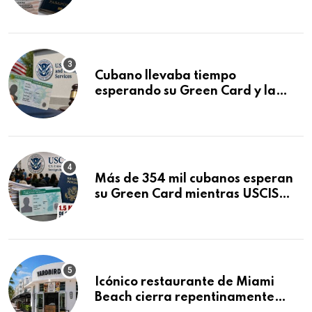
que podría decidirse en una
audiencia clave
Cubano llevaba tiempo
esperando su Green Card y la
obtuvo en 20 días tras Writ of
Mandamus
Más de 354 mil cubanos esperan
su Green Card mientras USCIS
acumula 1.5 millones de
residencias pendientes
Icónico restaurante de Miami
Beach cierra repentinamente