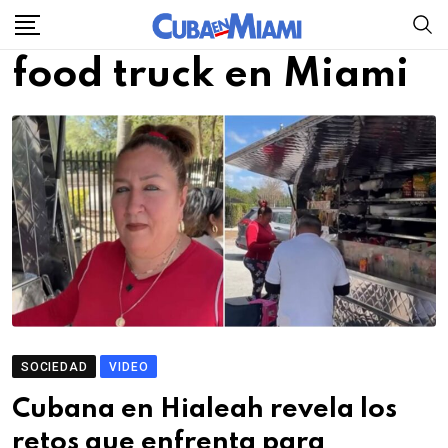
Skip
to
food truck en Miami
content
SOCIEDAD
VIDEO
Cubana en Hialeah revela los
retos que enfrenta para