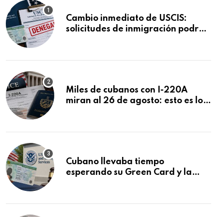
Cambio inmediato de USCIS:
solicitudes de inmigración podrán
ser negadas sin previo aviso
Miles de cubanos con I-220A
miran al 26 de agosto: esto es lo
que podría decidirse en una
audiencia clave
Cubano llevaba tiempo
esperando su Green Card y la
obtuvo en 20 días tras Writ of
Mandamus