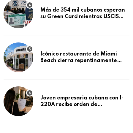
Más de 354 mil cubanos esperan
su Green Card mientras USCIS
acumula 1.5 millones de
residencias pendientes
Icónico restaurante de Miami
Beach cierra repentinamente
después de 15 años en South
Beach
Joven empresaria cubana con I-
220A recibe orden de
deportación: “Todavía no me
puedo creer esta noticia”