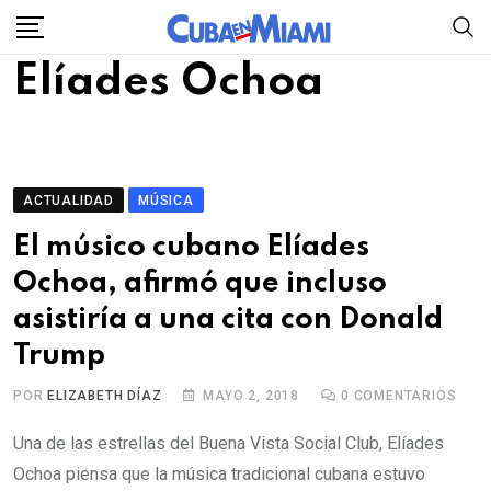
Skip
to
Elíades Ochoa
content
ACTUALIDAD
MÚSICA
El músico cubano Elíades
Ochoa, afirmó que incluso
asistiría a una cita con Donald
Trump
POR
ELIZABETH DÍAZ
MAYO 2, 2018
0
COMENTARIOS
Una de las estrellas del Buena Vista Social Club, Elíades
Ochoa piensa que la música tradicional cubana estuvo