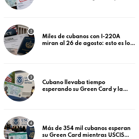
ser negadas sin previo aviso
Miles de cubanos con I-220A
miran al 26 de agosto: esto es lo
que podría decidirse en una
audiencia clave
Cubano llevaba tiempo
esperando su Green Card y la
obtuvo en 20 días tras Writ of
Mandamus
Más de 354 mil cubanos esperan
su Green Card mientras USCIS