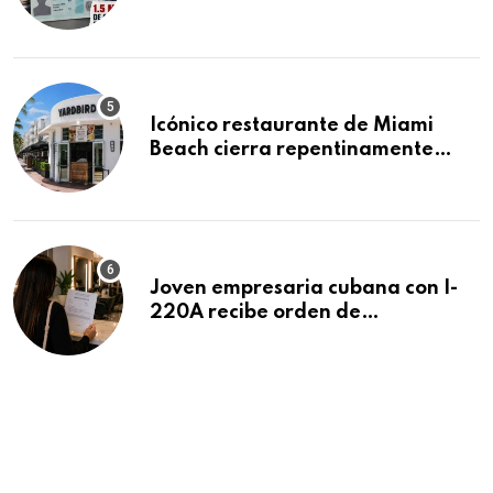
acumula 1.5 millones de
residencias pendientes
Icónico restaurante de Miami
Beach cierra repentinamente
después de 15 años en South
Beach
Joven empresaria cubana con I-
220A recibe orden de
deportación: “Todavía no me
puedo creer esta noticia”