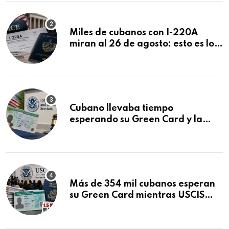
Miles de cubanos con I-220A
miran al 26 de agosto: esto es lo
que podría decidirse en una
audiencia clave
Cubano llevaba tiempo
esperando su Green Card y la
obtuvo en 20 días tras Writ of
Mandamus
Más de 354 mil cubanos esperan
su Green Card mientras USCIS
acumula 1.5 millones de
residencias pendientes