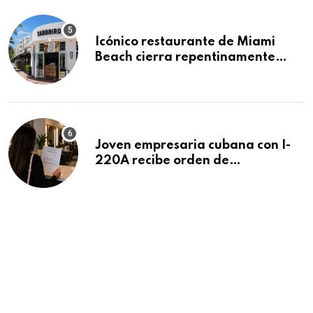
Icónico restaurante de Miami
Beach cierra repentinamente
después de 15 años en South
Beach
Joven empresaria cubana con I-
220A recibe orden de
deportación: “Todavía no me
puedo creer esta noticia”