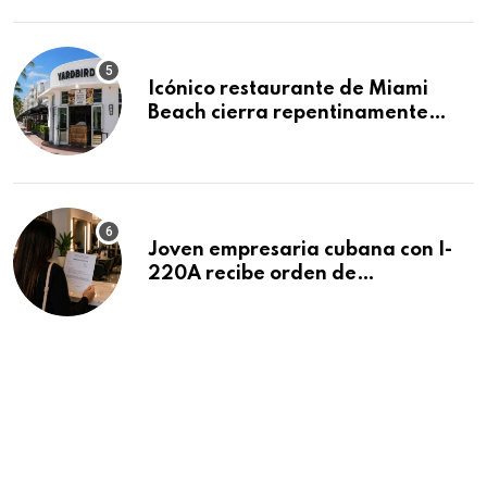
residencias pendientes
Icónico restaurante de Miami
Beach cierra repentinamente
después de 15 años en South
Beach
Joven empresaria cubana con I-
220A recibe orden de
deportación: “Todavía no me
puedo creer esta noticia”