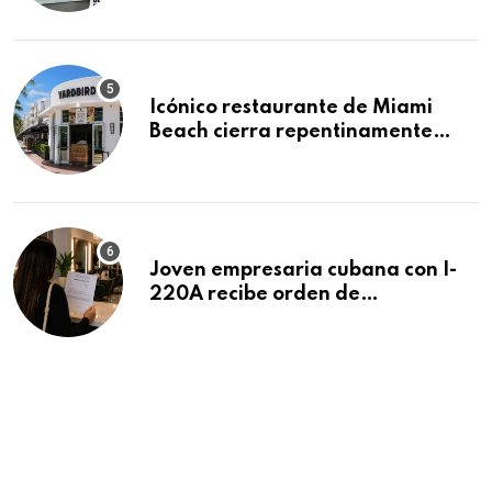
residencias pendientes
Icónico restaurante de Miami
Beach cierra repentinamente
después de 15 años en South
Beach
Joven empresaria cubana con I-
220A recibe orden de
deportación: “Todavía no me
puedo creer esta noticia”