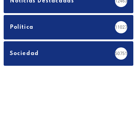
Noticias Destacadas
12463
Política
11027
Sociedad
50751