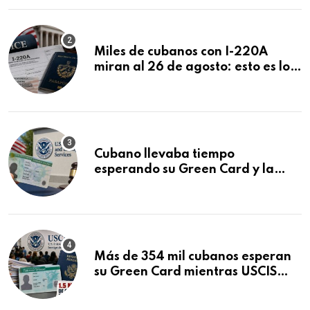
Miles de cubanos con I-220A
miran al 26 de agosto: esto es lo
que podría decidirse en una
audiencia clave
Cubano llevaba tiempo
esperando su Green Card y la
obtuvo en 20 días tras Writ of
Mandamus
Más de 354 mil cubanos esperan
su Green Card mientras USCIS
acumula 1.5 millones de
residencias pendientes