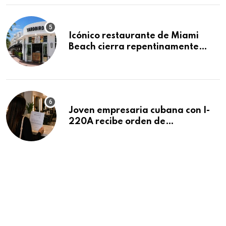
Icónico restaurante de Miami
Beach cierra repentinamente
después de 15 años en South
Beach
Joven empresaria cubana con I-
220A recibe orden de
deportación: “Todavía no me
puedo creer esta noticia”