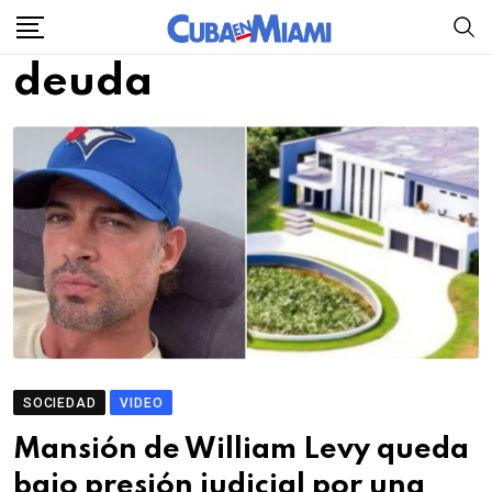
Skip
to
deuda
content
SOCIEDAD
VIDEO
Mansión de William Levy queda
bajo presión judicial por una