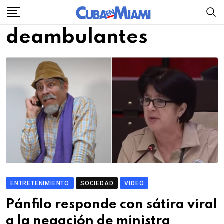
Skip
to
deambulantes
content
ENTRETENIMIENTO
SOCIEDAD
VIDEO
Pánfilo responde con sátira viral
a la negación de ministra