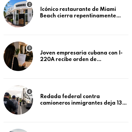
Icónico restaurante de Miami
Beach cierra repentinamente
después de 15 años en South
Beach
Joven empresaria cubana con I-
220A recibe orden de
deportación: “Todavía no me
puedo creer esta noticia”
Redada federal contra
camioneros inmigrantes deja 137
detenidos: ICE intensifica
controles en carreteras de EE.UU.