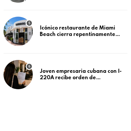
residencias pendientes
Icónico restaurante de Miami
Beach cierra repentinamente
después de 15 años en South
Beach
Joven empresaria cubana con I-
220A recibe orden de
deportación: “Todavía no me
puedo creer esta noticia”