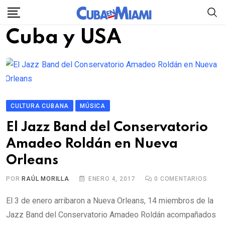
Skip
to
Cuba y USA
content
CULTURA CUBANA
MÚSICA
El Jazz Band del Conservatorio
Amadeo Roldán en Nueva
Orleans
POR
RAÚL MORILLA
ENERO 4, 2017
0
COMENTARIOS
El 3 de enero arribaron a Nueva Orleans, 14 miembros de la
Jazz Band del Conservatorio Amadeo Roldán acompañados