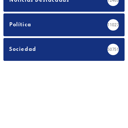
Noticias Destacadas
12463
Política
11027
Sociedad
50751