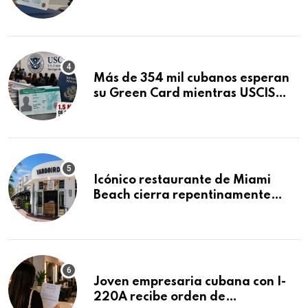
obtuvo en 20 días tras Writ of
Mandamus
Más de 354 mil cubanos esperan
su Green Card mientras USCIS
acumula 1.5 millones de
residencias pendientes
Icónico restaurante de Miami
Beach cierra repentinamente
después de 15 años en South
Beach
Joven empresaria cubana con I-
220A recibe orden de