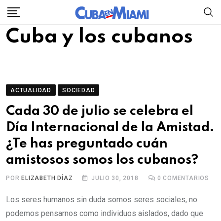
Skip
to
Cuba y los cubanos
content
ACTUALIDAD
SOCIEDAD
Cada 30 de julio se celebra el
Día Internacional de la Amistad.
¿Te has preguntado cuán
amistosos somos los cubanos?
POR
ELIZABETH DÍAZ
JULIO 30, 2018
0
COMENTARIOS
Los seres humanos sin duda somos seres sociales, no
podemos pensarnos como individuos aislados, dado que