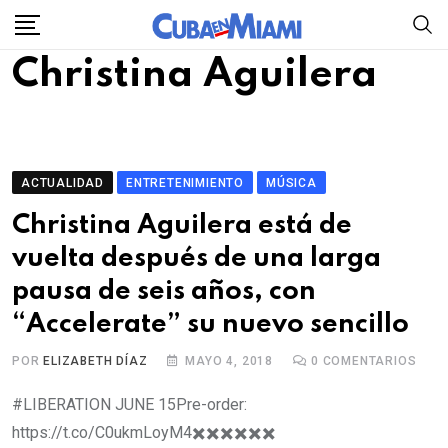
Skip
to
Christina Aguilera
content
ACTUALIDAD
ENTRETENIMIENTO
MÚSICA
Christina Aguilera está de
vuelta después de una larga
pausa de seis años, con
“Accelerate” su nuevo sencillo
POR
ELIZABETH DÍAZ
MAYO 4, 2018
0
COMENTARIOS
#LIBERATION JUNE 15Pre-order:
https://t.co/C0ukmLoyM4✖️✖️✖️✖️✖️✖️