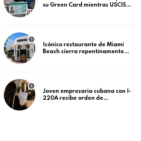
su Green Card mientras USCIS
acumula 1.5 millones de
residencias pendientes
Icónico restaurante de Miami
Beach cierra repentinamente
después de 15 años en South
Beach
Joven empresaria cubana con I-
220A recibe orden de
deportación: “Todavía no me
puedo creer esta noticia”