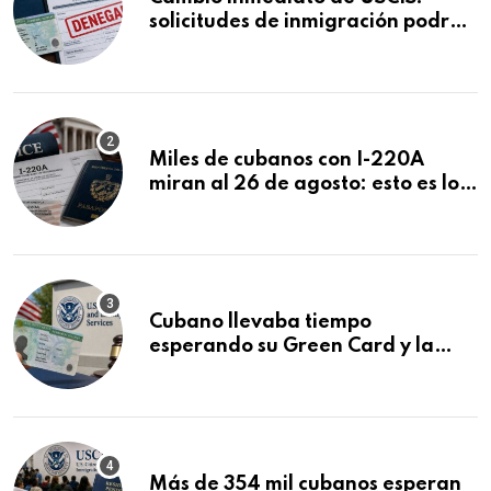
solicitudes de inmigración podrán
ser negadas sin previo aviso
Miles de cubanos con I-220A
miran al 26 de agosto: esto es lo
que podría decidirse en una
audiencia clave
Cubano llevaba tiempo
esperando su Green Card y la
obtuvo en 20 días tras Writ of
Mandamus
Más de 354 mil cubanos esperan