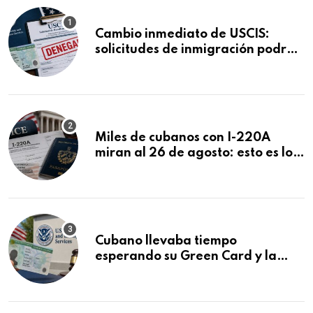
Cambio inmediato de USCIS:
solicitudes de inmigración podrán
ser negadas sin previo aviso
Miles de cubanos con I-220A
miran al 26 de agosto: esto es lo
que podría decidirse en una
audiencia clave
Cubano llevaba tiempo
esperando su Green Card y la
obtuvo en 20 días tras Writ of
Mandamus