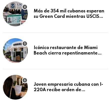
Más de 354 mil cubanos esperan
su Green Card mientras USCIS
acumula 1.5 millones de
residencias pendientes
Icónico restaurante de Miami
Beach cierra repentinamente
después de 15 años en South
Beach
Joven empresaria cubana con I-
220A recibe orden de
deportación: “Todavía no me
puedo creer esta noticia”