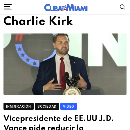
Skip
to
Charlie Kirk
content
INMIGRACIÓN
SOCIEDAD
VIDEO
Vicepresidente de EE.UU J.D.
Vance pide reducir la