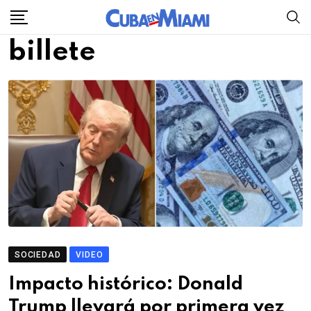
Skip
to
billete
content
SOCIEDAD
VIDEO
Impacto histórico: Donald
Trump llevará por primera vez