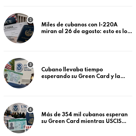
Miles de cubanos con I-220A
miran al 26 de agosto: esto es lo
que podría decidirse en una
audiencia clave
Cubano llevaba tiempo
esperando su Green Card y la
obtuvo en 20 días tras Writ of
Mandamus
Más de 354 mil cubanos esperan
su Green Card mientras USCIS
acumula 1.5 millones de
residencias pendientes