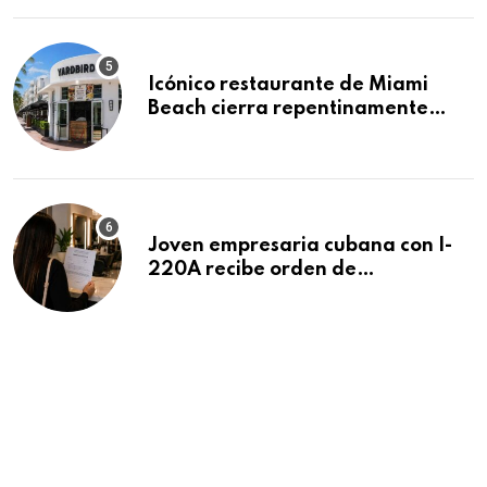
Icónico restaurante de Miami
Beach cierra repentinamente
después de 15 años en South
Beach
Joven empresaria cubana con I-
220A recibe orden de
deportación: “Todavía no me
puedo creer esta noticia”