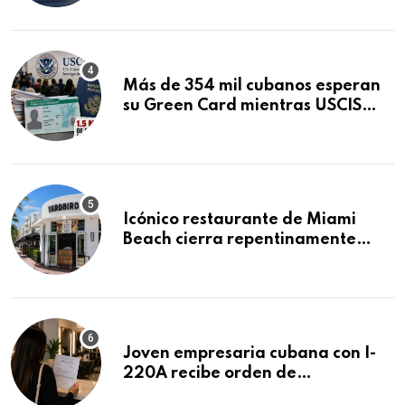
Mandamus
Más de 354 mil cubanos esperan
su Green Card mientras USCIS
acumula 1.5 millones de
residencias pendientes
Icónico restaurante de Miami
Beach cierra repentinamente
después de 15 años en South
Beach
Joven empresaria cubana con I-
220A recibe orden de
deportación: “Todavía no me