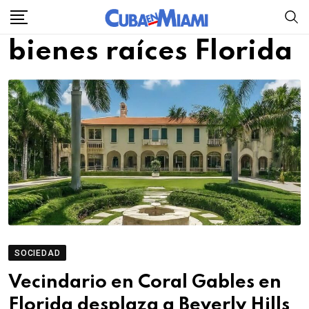
Skip
to
bienes raíces Florida
content
SOCIEDAD
Vecindario en Coral Gables en
Florida desplaza a Beverly Hills