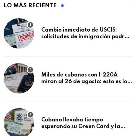
LO MÁS RECIENTE
Cambio inmediato de USCIS:
solicitudes de inmigración podrán
ser negadas sin previo aviso
Miles de cubanos con I-220A
miran al 26 de agosto: esto es lo
que podría decidirse en una
audiencia clave
Cubano llevaba tiempo
esperando su Green Card y la
obtuvo en 20 días tras Writ of