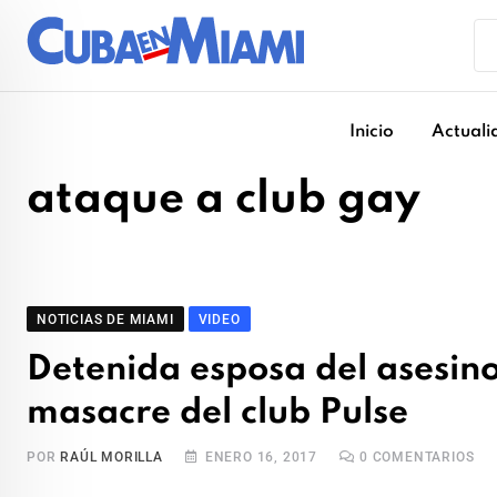
Skip
to
content
Inicio
Actuali
ataque a club gay
NOTICIAS DE MIAMI
VIDEO
Detenida esposa del asesin
masacre del club Pulse
POR
RAÚL MORILLA
ENERO 16, 2017
0
COMENTARIOS