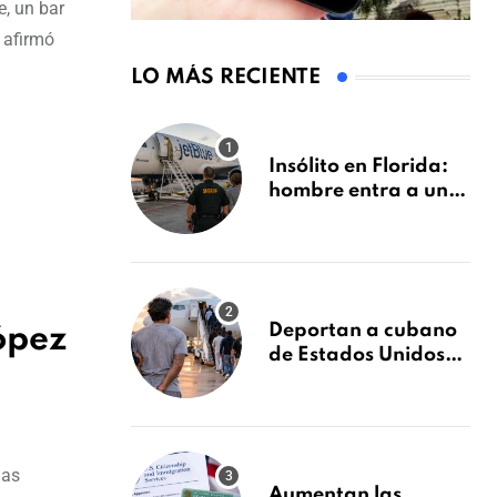
e, un bar
 afirmó
LO MÁS RECIENTE
Insólito en Florida:
hombre entra a un
avión de JetBlue y lo
encuentran
durmiendo dentro
Deportan a cubano
ópez
de Estados Unidos
tras condena por
fraude de más de
$340,000 y robo de
vehículos
las
Aumentan las