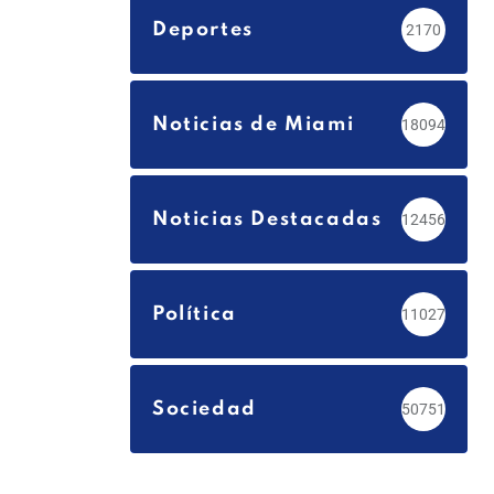
Deportes
2170
Noticias de Miami
18094
Noticias Destacadas
12456
Política
11027
Sociedad
50751