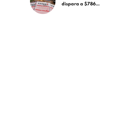
dispara a $786
millones: en Florida
el ganador podría
quedarse con más
dinero