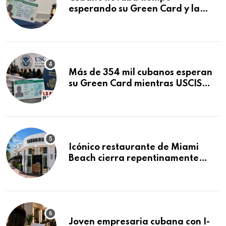
esperando su Green Card y la
obtuvo en 20 días tras Writ of
Mandamus
Más de 354 mil cubanos esperan
su Green Card mientras USCIS
acumula 1.5 millones de
residencias pendientes
Icónico restaurante de Miami
Beach cierra repentinamente
después de 15 años en South
Beach
Joven empresaria cubana con I-