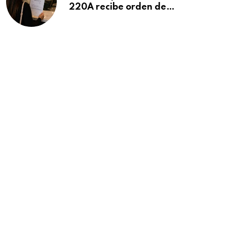
220A recibe orden de
deportación: “Todavía no me
puedo creer esta noticia”