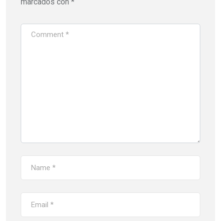
marcados con
*