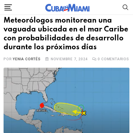
Skip
to
Meteorólogos monitorean una
content
vaguada ubicada en el mar Caribe
con probabilidades de desarrollo
durante los próximos días
POR
YENIA CORTÉS
NOVIEMBRE 7, 2024
0
COMENTARIOS