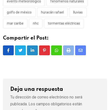
evento meteorológico
fenómenos naturales
golfo de méxico
huracán rafael
lluvias
mar caribe
nhc
tormentas eléctricas
Compartir el Post:
LinkedIn
Pinterest
Whatsapp
Print
Share
via
Email
Deja una respuesta
Tu dirección de correo electrónico no será
publicada.
Los campos obligatorios están