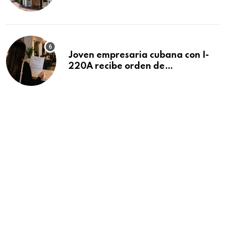
después de 15 años en South
Beach
Joven empresaria cubana con I-
220A recibe orden de
deportación: “Todavía no me
puedo creer esta noticia”