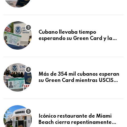
que podría decidirse en una
audiencia clave
Cubano llevaba tiempo
esperando su Green Card y la
obtuvo en 20 días tras Writ of
Mandamus
Más de 354 mil cubanos esperan
su Green Card mientras USCIS
acumula 1.5 millones de
residencias pendientes
Icónico restaurante de Miami
Beach cierra repentinamente