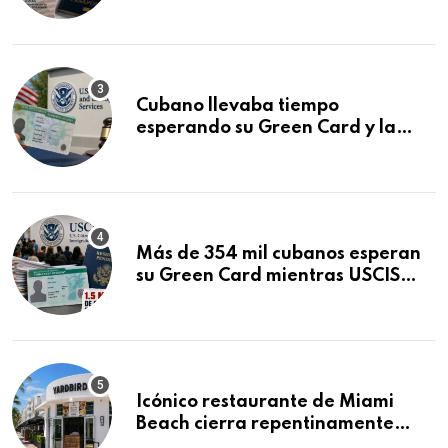
que podría decidirse en una
audiencia clave
Cubano llevaba tiempo
esperando su Green Card y la
obtuvo en 20 días tras Writ of
Mandamus
Más de 354 mil cubanos esperan
su Green Card mientras USCIS
acumula 1.5 millones de
residencias pendientes
Icónico restaurante de Miami
Beach cierra repentinamente
después de 15 años en South