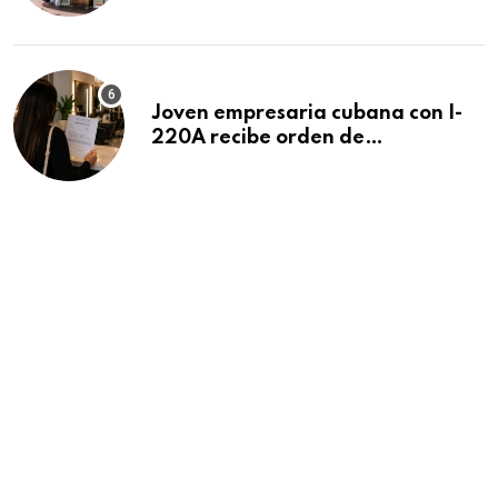
Beach
Joven empresaria cubana con I-
220A recibe orden de
deportación: “Todavía no me
puedo creer esta noticia”