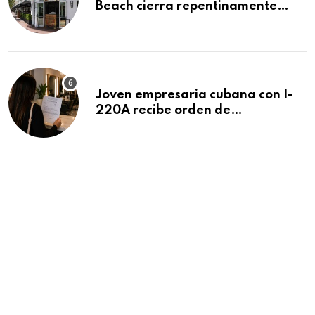
Beach cierra repentinamente
después de 15 años en South
Beach
Joven empresaria cubana con I-
220A recibe orden de
deportación: “Todavía no me
puedo creer esta noticia”