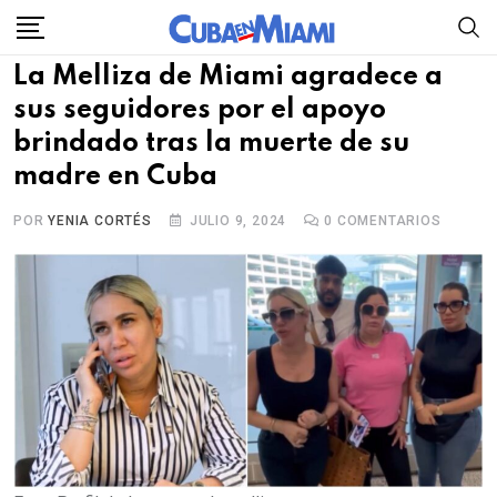
Skip
to
La Melliza de Miami agradece a
content
sus seguidores por el apoyo
brindado tras la muerte de su
madre en Cuba
POR
YENIA CORTÉS
JULIO 9, 2024
0
COMENTARIOS