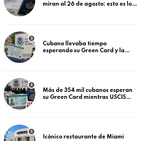
miran al 26 de agosto: esto es lo
que podría decidirse en una
audiencia clave
Cubano llevaba tiempo
esperando su Green Card y la
obtuvo en 20 días tras Writ of
Mandamus
Más de 354 mil cubanos esperan
su Green Card mientras USCIS
acumula 1.5 millones de
residencias pendientes
Icónico restaurante de Miami