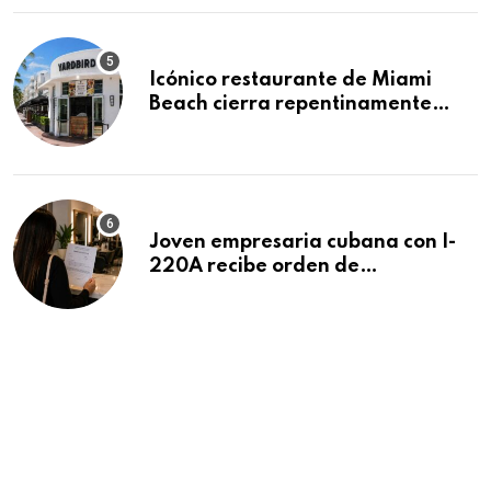
Icónico restaurante de Miami
Beach cierra repentinamente
después de 15 años en South
Beach
Joven empresaria cubana con I-
220A recibe orden de
deportación: “Todavía no me
puedo creer esta noticia”