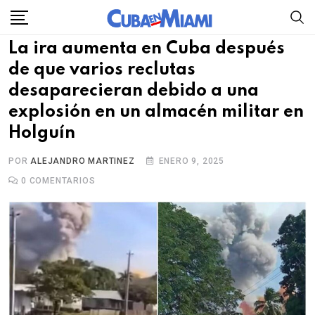
Skip
to
La ira aumenta en Cuba después
content
de que varios reclutas
desaparecieran debido a una
explosión en un almacén militar en
Holguín
POR
ALEJANDRO MARTINEZ
ENERO 9, 2025
0
COMENTARIOS