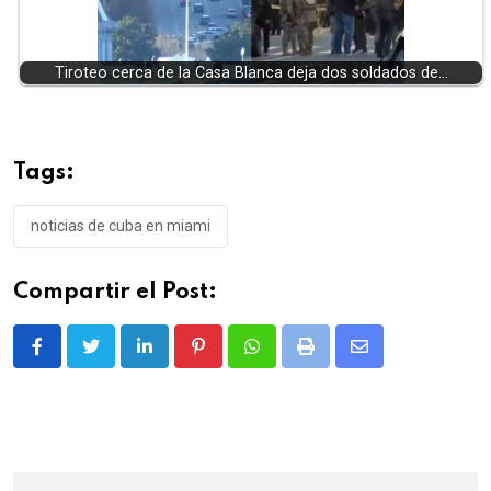
Tiroteo cerca de la Casa Blanca deja dos soldados de…
Tags:
noticias de cuba en miami
Compartir el Post:
LinkedIn
Pinterest
Whatsapp
Print
Share
via
Email