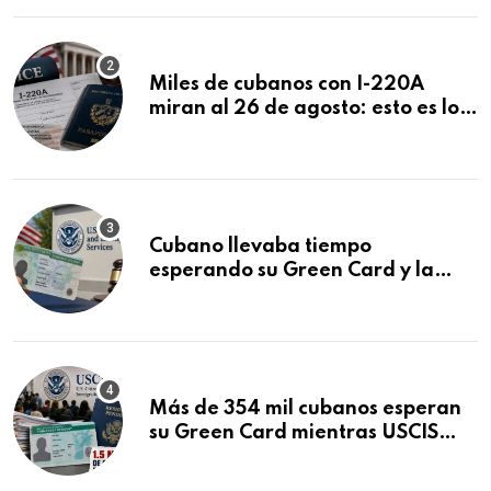
Miles de cubanos con I-220A
miran al 26 de agosto: esto es lo
que podría decidirse en una
audiencia clave
Cubano llevaba tiempo
esperando su Green Card y la
obtuvo en 20 días tras Writ of
Mandamus
Más de 354 mil cubanos esperan
su Green Card mientras USCIS
acumula 1.5 millones de
residencias pendientes