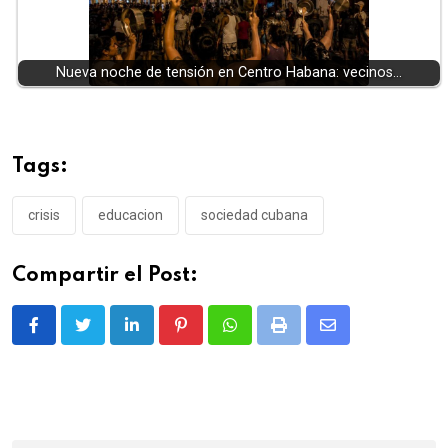
Nueva noche de tensión en Centro Habana: vecinos…
Tags:
crisis
educacion
sociedad cubana
Compartir el Post:
LinkedIn
Pinterest
Whatsapp
Print
Share
via
Email