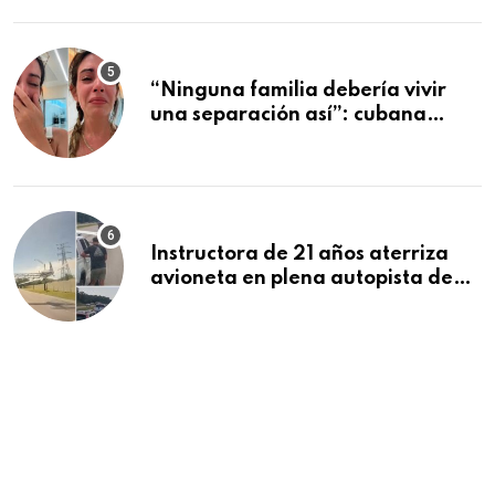
se están moviendo más rápido
“Ninguna familia debería vivir
una separación así”: cubana
deportada se despide de sus tres
hijos tras dos meses juntos en
Cancún
Instructora de 21 años aterriza
avioneta en plena autopista de
Florida tras falla del motor