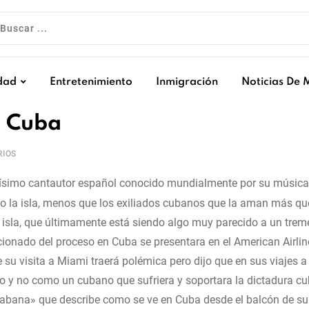
dad
Entretenimiento
Inmigración
Noticias De 
e Cuba
IOS
ísimo cantautor español conocido mundialmente por su música 
o la isla, menos que los exiliados cubanos que la aman más que
 isla, que últimamente está siendo algo muy parecido a un tre
pcionado del proceso en Cuba se presentara en el American Airli
 su visita a Miami traerá polémica pero dijo que en sus viajes 
do y no como un cubano que sufriera y soportara la dictadura c
bana» que describe como se ve en Cuba desde el balcón de su 