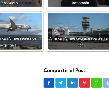
nz ha vuelto…
inesperada…
ican Airlines regresa de
American Airlines se prepara para el ve
ergencia al…
con…
Compartir el Post:
LinkedIn
Pinterest
Whats