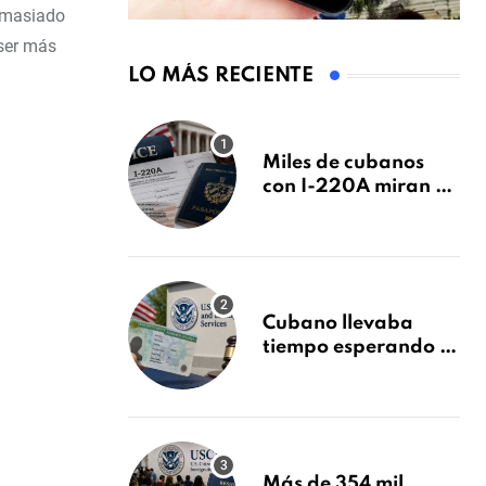
demasiado
 ser más
LO MÁS RECIENTE
Miles de cubanos
con I-220A miran al
26 de agosto: esto es
lo que podría
decidirse en una
audiencia clave
Cubano llevaba
tiempo esperando su
Green Card y la
obtuvo en 20 días
tras Writ of
Mandamus
Más de 354 mil