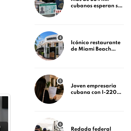
cubanos esperan su
Green Card mientras
USCIS acumula 1.5
millones de
residencias
pendientes
Icónico restaurante
de Miami Beach
cierra
repentinamente
después de 15 años
en South Beach
Joven empresaria
cubana con I-220A
recibe orden de
deportación:
“Todavía no me
puedo creer esta
noticia”
n
Redada federal