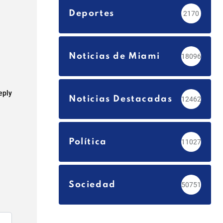
Deportes
2170
Noticias de Miami
18096
eply
Noticias Destacadas
12462
Política
11027
Sociedad
50751