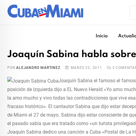
Skip
to
content
Inicio
Actuali
Joaquín Sabina habla sobr
POR
ALEJANDRO MARTINEZ
MARZO 22, 2011
3
COMENTAR
Joaquín Sabina el famoso el famos
posición de Izquierda dijo a EL Nuevo Herald «Yo amo much
la amo mucho y vivo todas las contradicciones que vive esa
fracaso histórico». El cantautor Sabina que dijo estar dece
de Miami el 27 de mayo. Sabina dijo estar consciente de que
el pasado sabía que era tratado como «un turista privilegia
Joaquín Sabina dedico una canción a Cuba «Postal de La Ha