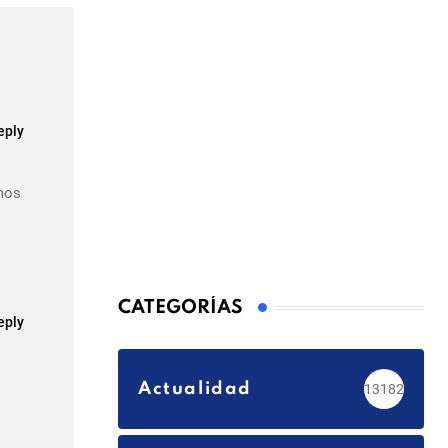
eply
amos
CATEGORÍAS
eply
Actualidad
13182