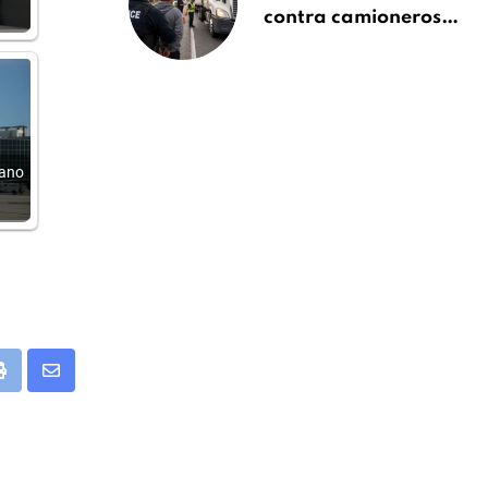
contra camioneros
inmigrantes deja 137
detenidos: ICE
intensifica controles
en carreteras de
EE.UU.
rano
app
Print
Share
via
Email