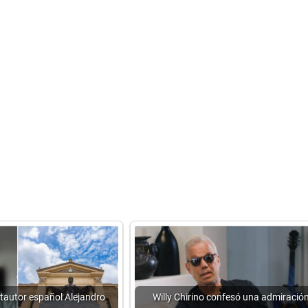
tautor español Alejandro
Willy Chirino confesó una admiració