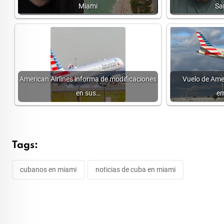
Miami
Sa
American Airlines informa de modificaciones
Vuelo de Amer
en sus…
em
Tags:
cubanos en miami
noticias de cuba en miami