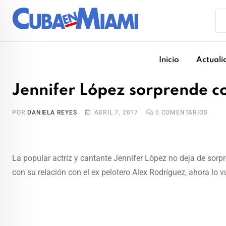
Skip
to
content
Inicio
Actuali
Jennifer López sorprende c
POR
DANIELA REYES
ABRIL 7, 2017
0
COMENTARIOS
La popular actriz y cantante Jennifer López no deja de sorp
con su relación con el ex pelotero Alex Rodríguez, ahora lo 