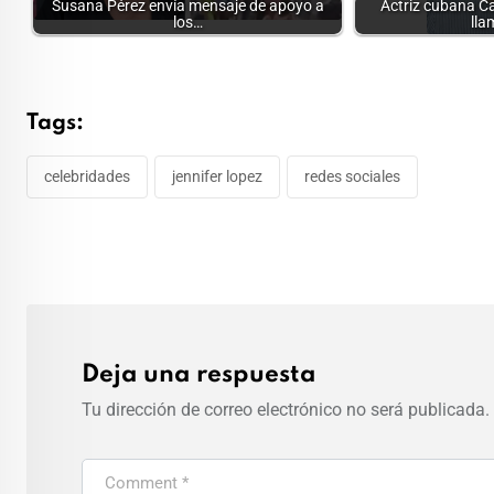
Susana Pérez envía mensaje de apoyo a
Actriz cubana C
los…
lla
Tags:
celebridades
jennifer lopez
redes sociales
Deja una respuesta
Tu dirección de correo electrónico no será publicada.