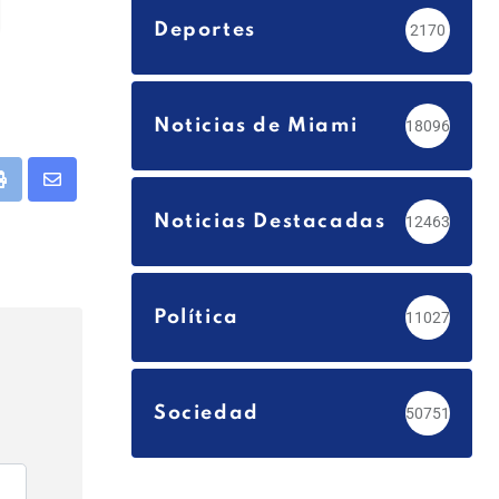
Deportes
2170
Noticias de Miami
18096
app
Print
Share
Noticias Destacadas
12463
via
Email
Política
11027
Sociedad
50751