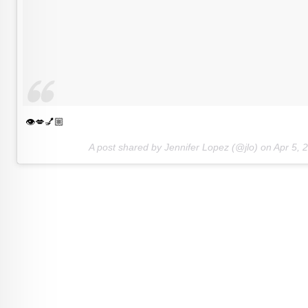
👁💋💅🏼
A post shared by Jennifer Lopez (@jlo) on
Apr 5, 