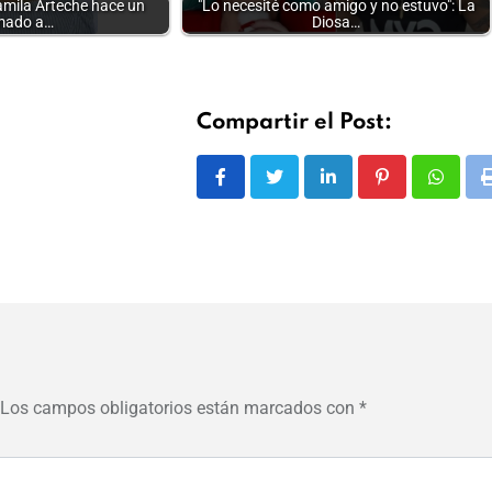
amila Arteche hace un
"Lo necesité como amigo y no estuvo": La
mado a…
Diosa…
Compartir el Post:
LinkedIn
Pinterest
Whats
Los campos obligatorios están marcados con
*