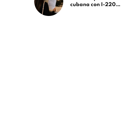
cubana con I-220A
recibe orden de
deportación:
“Todavía no me
puedo creer esta
noticia”