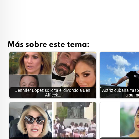
Más sobre este tema:
Jennifer Lopez solicita el divorcio a Ben
Actriz cubana Yasbe
Affleck…
a su m