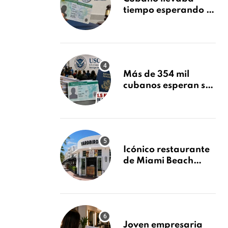
tiempo esperando su
Green Card y la
obtuvo en 20 días
tras Writ of
Mandamus
Más de 354 mil
cubanos esperan su
Green Card mientras
USCIS acumula 1.5
millones de
residencias
pendientes
Icónico restaurante
de Miami Beach
cierra
repentinamente
después de 15 años
en South Beach
Joven empresaria