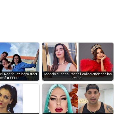
ll Rodríguez logra traer
Modelo cubana Rachell Vallori enciende las
amá a EEUU
redes…