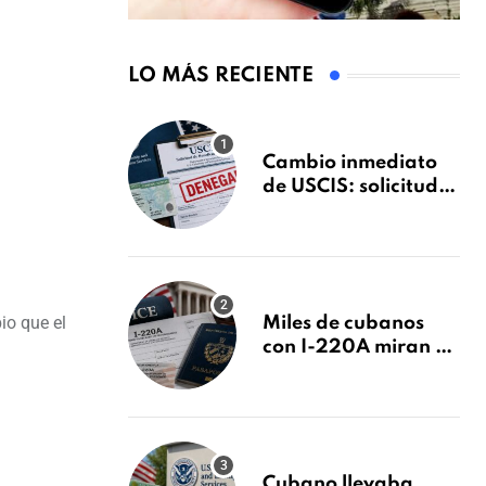
LO MÁS RECIENTE
Cambio inmediato
de USCIS: solicitudes
de inmigración
podrán ser negadas
sin previo aviso
io que el
Miles de cubanos
con I-220A miran al
26 de agosto: esto es
lo que podría
decidirse en una
audiencia clave
Cubano llevaba