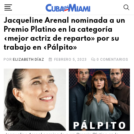
Skip
to
Jacqueline Arenal nominada a un
content
Premio Platino en la categoría
«mejor actriz de reparto» por su
trabajo en «Pálpito»
POR
ELIZABETH DÍAZ
FEBRERO 5, 2023
0
COMENTARIOS