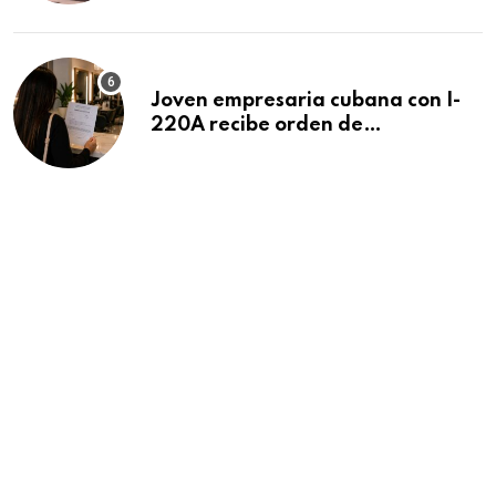
Beach
Joven empresaria cubana con I-
220A recibe orden de
deportación: “Todavía no me
puedo creer esta noticia”