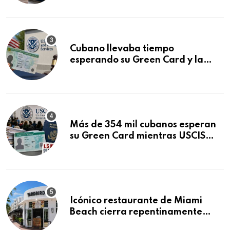
audiencia clave
Cubano llevaba tiempo
esperando su Green Card y la
obtuvo en 20 días tras Writ of
Mandamus
Más de 354 mil cubanos esperan
su Green Card mientras USCIS
acumula 1.5 millones de
residencias pendientes
Icónico restaurante de Miami
Beach cierra repentinamente
después de 15 años en South