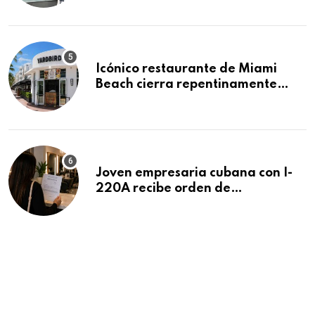
residencias pendientes
Icónico restaurante de Miami
Beach cierra repentinamente
después de 15 años en South
Beach
Joven empresaria cubana con I-
220A recibe orden de
deportación: “Todavía no me
puedo creer esta noticia”