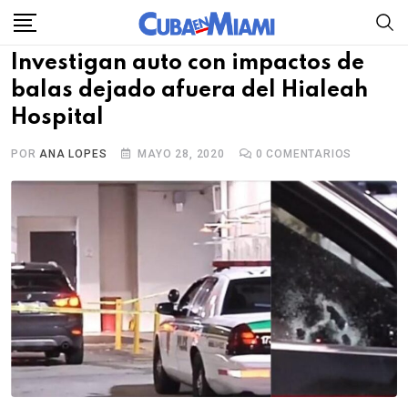
Skip
to
Investigan auto con impactos de
content
balas dejado afuera del Hialeah
Hospital
POR
ANA LOPES
MAYO 28, 2020
0
COMENTARIOS