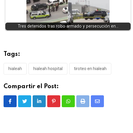
Tres detenidos tras robo armado y persecución en…
Tags:
hialeah
hialeah hospital
tiroteo en hialeah
Compartir el Post:
LinkedIn
Pinterest
Whatsapp
Print
Share
via
Email