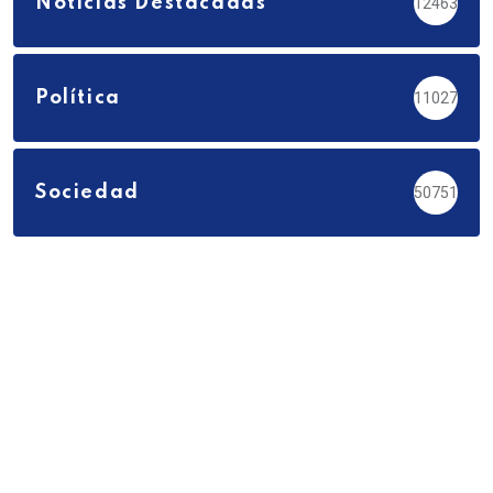
Noticias Destacadas
12463
Política
11027
Sociedad
50751