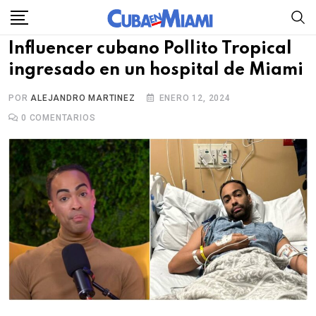
Skip
to
Influencer cubano Pollito Tropical
content
ingresado en un hospital de Miami
POR
ALEJANDRO MARTINEZ
ENERO 12, 2024
0
COMENTARIOS