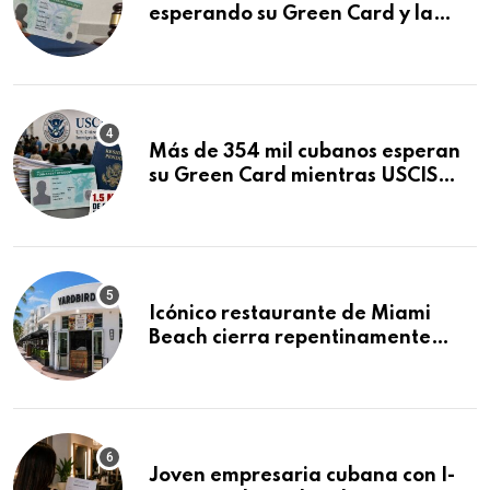
esperando su Green Card y la
obtuvo en 20 días tras Writ of
Mandamus
Más de 354 mil cubanos esperan
su Green Card mientras USCIS
acumula 1.5 millones de
residencias pendientes
Icónico restaurante de Miami
Beach cierra repentinamente
después de 15 años en South
Beach
Joven empresaria cubana con I-