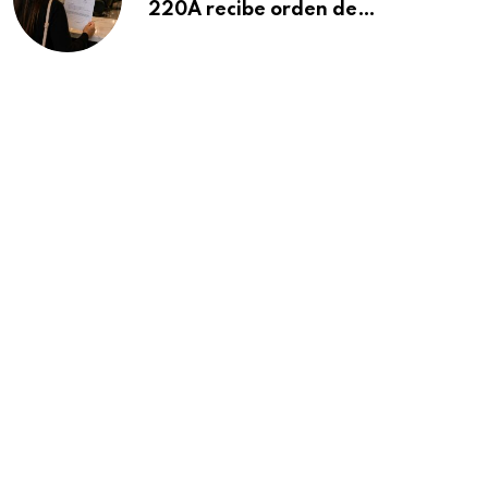
220A recibe orden de
deportación: “Todavía no me
puedo creer esta noticia”