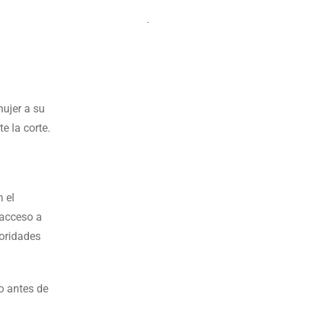
mujer a su
e la corte.
 el
 acceso a
toridades
lo antes de