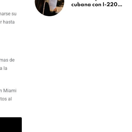
cubana con I-220A
recibe orden de
narse su
deportación:
r hasta
“Todavía no me
puedo creer esta
noticia”
omas de
a la
en Miami
tos al