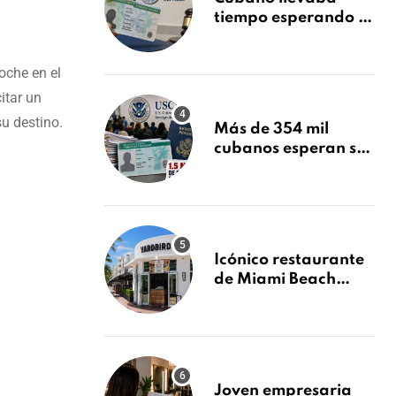
tiempo esperando su
Green Card y la
obtuvo en 20 días
oche en el
tras Writ of
Mandamus
itar un
su destino.
Más de 354 mil
cubanos esperan su
Green Card mientras
USCIS acumula 1.5
millones de
residencias
pendientes
Icónico restaurante
de Miami Beach
cierra
repentinamente
después de 15 años
en South Beach
Joven empresaria