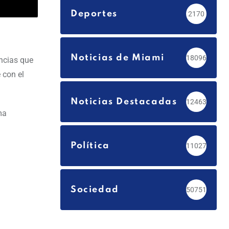
Deportes
2170
Noticias de Miami
18096
ancias que
 con el
Noticias Destacadas
12463
ma
Política
11027
Sociedad
50751