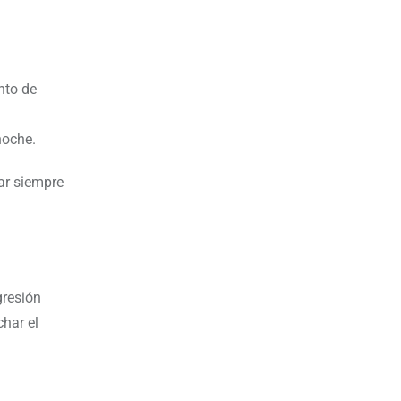
nto de
noche.
ar siempre
gresión
har el