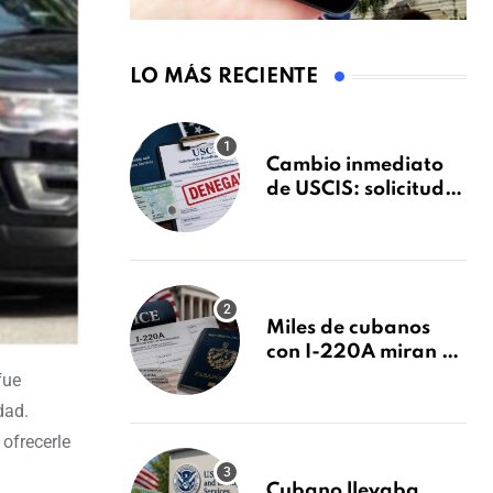
LO MÁS RECIENTE
Cambio inmediato
de USCIS: solicitudes
de inmigración
podrán ser negadas
sin previo aviso
Miles de cubanos
con I-220A miran al
26 de agosto: esto es
fue
lo que podría
dad.
decidirse en una
 ofrecerle
audiencia clave
Cubano llevaba