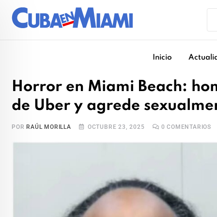
Skip
to
content
Inicio
Actuali
Horror en Miami Beach: hom
de Uber y agrede sexualmen
POR
RAÚL MORILLA
OCTUBRE 23, 2025
0
COMENTARIOS