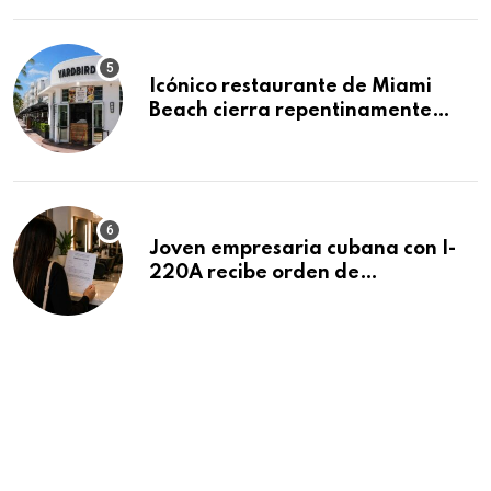
Icónico restaurante de Miami
Beach cierra repentinamente
después de 15 años en South
Beach
Joven empresaria cubana con I-
220A recibe orden de
deportación: “Todavía no me
puedo creer esta noticia”