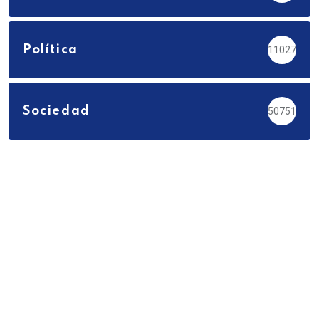
Política
11027
Sociedad
50751