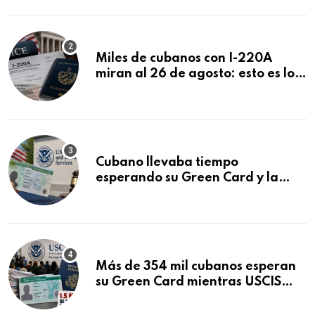
Miles de cubanos con I-220A
miran al 26 de agosto: esto es lo
que podría decidirse en una
audiencia clave
Cubano llevaba tiempo
esperando su Green Card y la
obtuvo en 20 días tras Writ of
Mandamus
Más de 354 mil cubanos esperan
su Green Card mientras USCIS
acumula 1.5 millones de
residencias pendientes