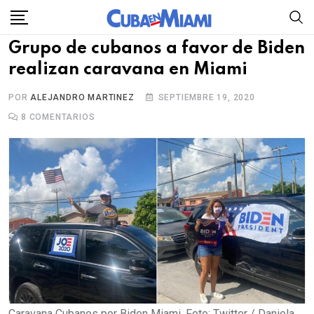
Skip
to
Grupo de cubanos a favor de Biden
content
realizan caravana en Miami
POR
ALEJANDRO MARTINEZ
SEPTIEMBRE 19, 2020
8
COMENTARIOS
Caravana Cubanos por Biden Miami. Foto: Twitter / Daniela