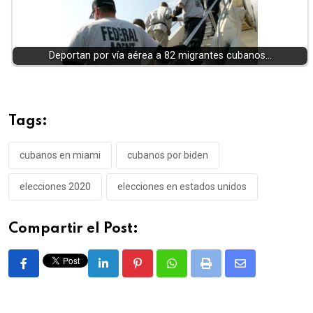
Deportan por vía aérea a 82 migrantes cubanos…
Tags:
cubanos en miami
cubanos por biden
elecciones 2020
elecciones en estados unidos
Compartir el Post:
LinkedIn
Pinterest
Whatsapp
Print
Share
via
Email