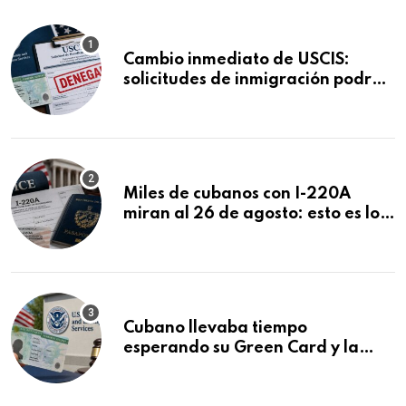
Cambio inmediato de USCIS:
solicitudes de inmigración podrán
ser negadas sin previo aviso
Miles de cubanos con I-220A
miran al 26 de agosto: esto es lo
que podría decidirse en una
audiencia clave
Cubano llevaba tiempo
esperando su Green Card y la
obtuvo en 20 días tras Writ of
Mandamus