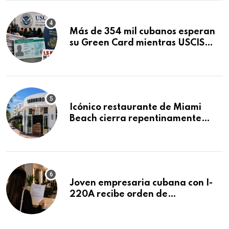
Más de 354 mil cubanos esperan
su Green Card mientras USCIS
acumula 1.5 millones de
residencias pendientes
Icónico restaurante de Miami
Beach cierra repentinamente
después de 15 años en South
Beach
Joven empresaria cubana con I-
220A recibe orden de
deportación: “Todavía no me
puedo creer esta noticia”