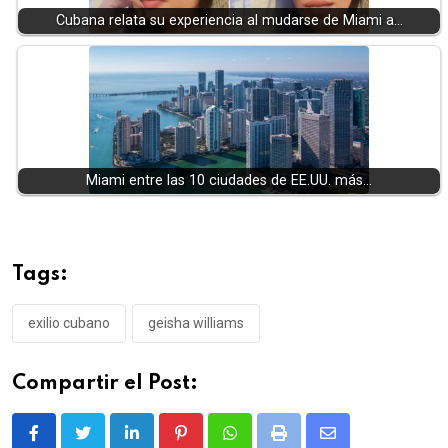
Cubana relata su experiencia al mudarse de Miami a…
Miami entre las 10 ciudades de EE.UU. más…
Tags:
exilio cubano
geisha williams
Compartir el Post:
LinkedIn
Pinterest
Whatsapp
Print
Share