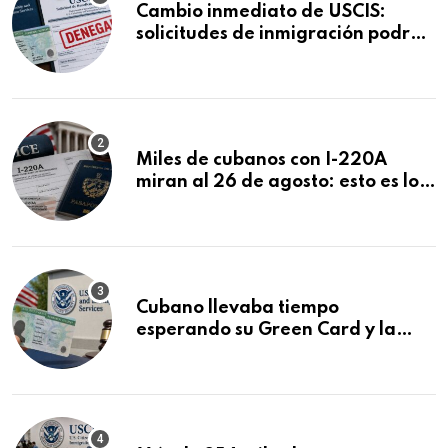
Cambio inmediato de USCIS:
solicitudes de inmigración podrán
ser negadas sin previo aviso
Miles de cubanos con I-220A
miran al 26 de agosto: esto es lo
que podría decidirse en una
audiencia clave
Cubano llevaba tiempo
esperando su Green Card y la
obtuvo en 20 días tras Writ of
Mandamus