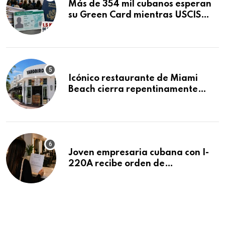
Más de 354 mil cubanos esperan
su Green Card mientras USCIS
acumula 1.5 millones de
residencias pendientes
Icónico restaurante de Miami
Beach cierra repentinamente
después de 15 años en South
Beach
Joven empresaria cubana con I-
220A recibe orden de
deportación: “Todavía no me
puedo creer esta noticia”