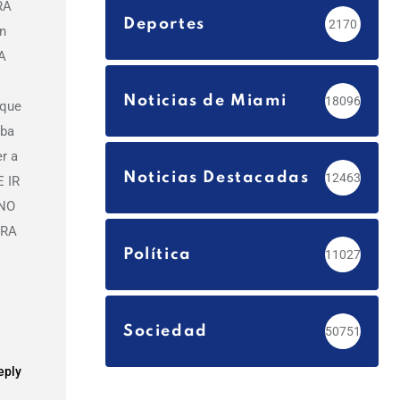
RA
Deportes
2170
en
A
Noticias de Miami
18096
 que
uba
r a
Noticias Destacadas
12463
E IR
 NO
ARA
Política
11027
Sociedad
50751
eply