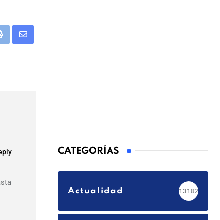
app
Print
Share
via
Email
CATEGORÍAS
eply
asta
Actualidad
13182