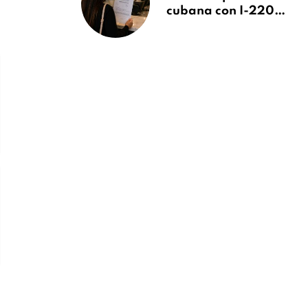
cubana con I-220A
recibe orden de
deportación:
“Todavía no me
puedo creer esta
noticia”