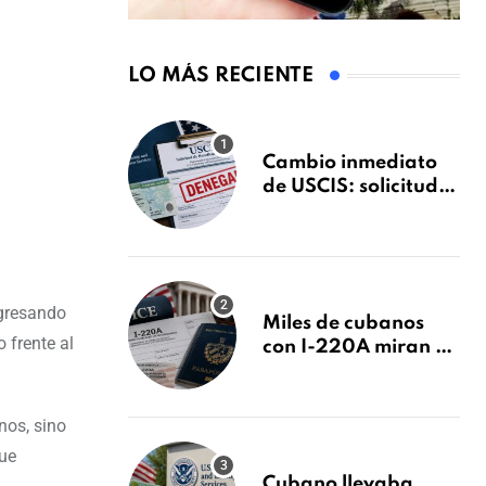
LO MÁS RECIENTE
Cambio inmediato
de USCIS: solicitudes
de inmigración
podrán ser negadas
sin previo aviso
egresando
Miles de cubanos
 frente al
con I-220A miran al
26 de agosto: esto es
lo que podría
decidirse en una
nos, sino
audiencia clave
que
Cubano llevaba