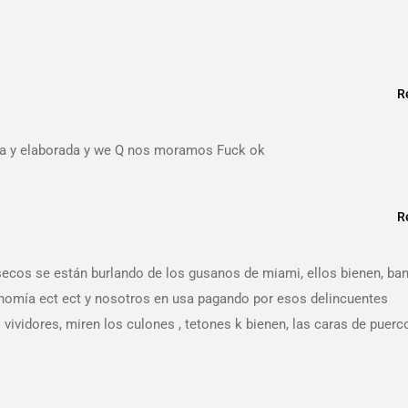
R
echa y elaborada y we Q nos moramos Fuck ok
R
 secos se están burlando de los gusanos de miami, ellos bienen, ban
conomía ect ect y nosotros en usa pagando por esos delincuentes
 vividores, miren los culones , tetones k bienen, las caras de puerc