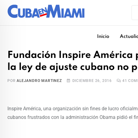
Skip
to
content
Inicio
Actuali
Fundación Inspire América 
la ley de ajuste cubano no
POR
ALEJANDRO MARTINEZ
DICIEMBRE 26, 2016
41
COME
Inspire América, una organización sin fines de lucro ofici
cubanos frustrados con la administración Obama pidió el fin