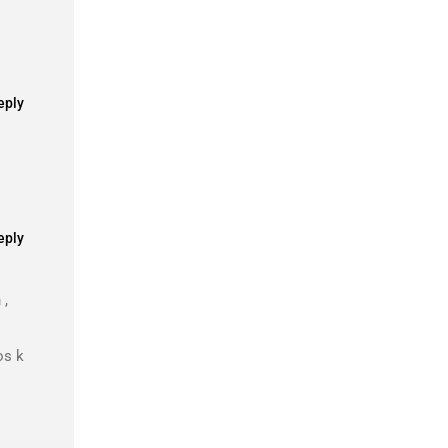
eply
eply
 ,
os k