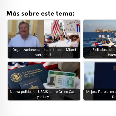
Más sobre este tema:
Organizaciones anticastristas de Miami
Exiliados cuban
otorgan el…
inte
Nueva política de USCIS sobre Green Cards
Mejora Parcial en 
y la Ley…
Re