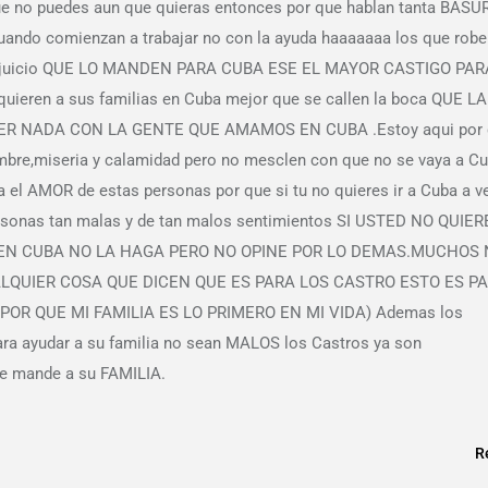
 que no puedes aun que quieras entonces por que hablan tanta BASU
cuando comienzan a trabajar no con la ayuda haaaaaaa los que rob
ebren juicio QUE LO MANDEN PARA CUBA ESE EL MAYOR CASTIGO PAR
ieren a sus familias en Cuba mejor que se callen la boca QUE LA
VER NADA CON LA GENTE QUE AMAMOS EN CUBA .Estoy aqui por
bre,miseria y calamidad pero no mesclen con que no se vaya a C
a el AMOR de estas personas por que si tu no quieres ir a Cuba a ve
ersonas tan malas y de tan malos sentimientos SI USTED NO QUIER
A EN CUBA NO LA HAGA PERO NO OPINE POR LO DEMAS.MUCHOS
QUIER COSA QUE DICEN QUE ES PARA LOS CASTRO ESTO ES P
POR QUE MI FAMILIA ES LO PRIMERO EN MI VIDA) Ademas los
ara ayudar a su familia no sean MALOS los Castros ya son
 le mande a su FAMILIA.
R