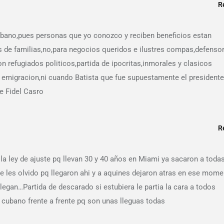
R
cubano,pues personas que yo conozco y reciben beneficios estan
s de familias,no,para negocios queridos e ilustres compas,defenso
n refugiados politicos,partida de ipocritas,inmorales y clasicos
 emigracion,ni cuando Batista que fue supuestamente el presidente
e Fidel Casro
R
la ley de ajuste pq llevan 30 y 40 años en Miami ya sacaron a toda
se les olvido pq llegaron ahi y a aquines dejaron atras en ese mom
legan…Partida de descarado si estubiera le partia la cara a todos
 cubano frente a frente pq son unas lleguas todas