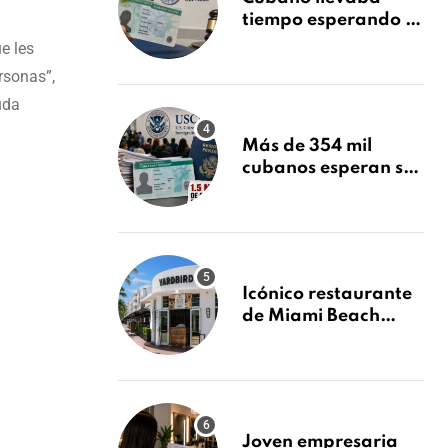
tiempo esperando su
Green Card y la
e les
obtuvo en 20 días
rsonas”,
tras Writ of
uda
Mandamus
Más de 354 mil
cubanos esperan su
Green Card mientras
USCIS acumula 1.5
millones de
residencias
pendientes
Icónico restaurante
de Miami Beach
cierra
repentinamente
después de 15 años
en South Beach
Joven empresaria