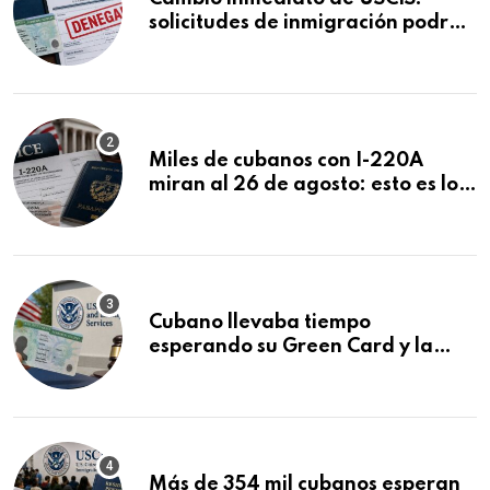
solicitudes de inmigración podrán
ser negadas sin previo aviso
Miles de cubanos con I-220A
miran al 26 de agosto: esto es lo
que podría decidirse en una
audiencia clave
Cubano llevaba tiempo
esperando su Green Card y la
obtuvo en 20 días tras Writ of
Mandamus
Más de 354 mil cubanos esperan