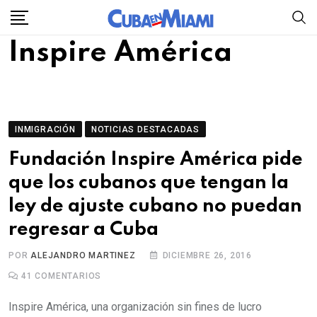
Skip
to
Inspire América
content
INMIGRACIÓN
NOTICIAS DESTACADAS
Fundación Inspire América pide
que los cubanos que tengan la
ley de ajuste cubano no puedan
regresar a Cuba
POR
ALEJANDRO MARTINEZ
DICIEMBRE 26, 2016
41
COMENTARIOS
Inspire América, una organización sin fines de lucro