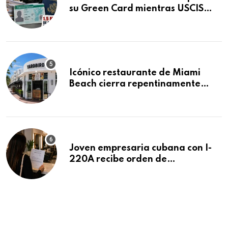
su Green Card mientras USCIS
acumula 1.5 millones de
residencias pendientes
Icónico restaurante de Miami
Beach cierra repentinamente
después de 15 años en South
Beach
Joven empresaria cubana con I-
220A recibe orden de
deportación: “Todavía no me
puedo creer esta noticia”