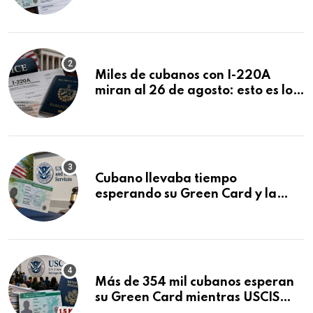
ser negadas sin previo aviso
Miles de cubanos con I-220A
miran al 26 de agosto: esto es lo
que podría decidirse en una
audiencia clave
Cubano llevaba tiempo
esperando su Green Card y la
obtuvo en 20 días tras Writ of
Mandamus
Más de 354 mil cubanos esperan
su Green Card mientras USCIS