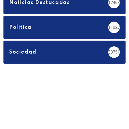
Noticias Destacadas
12463
Política
11027
Sociedad
50751