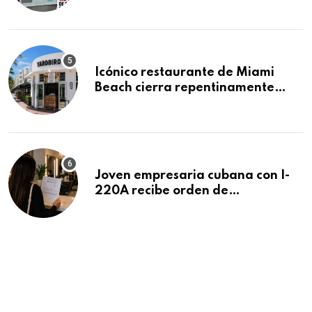
acumula 1.5 millones de
residencias pendientes
Icónico restaurante de Miami
Beach cierra repentinamente
después de 15 años en South
Beach
Joven empresaria cubana con I-
220A recibe orden de
deportación: “Todavía no me
puedo creer esta noticia”