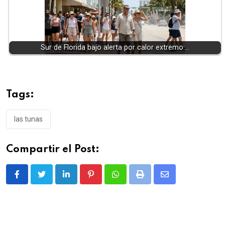
Sur de Florida bajo alerta por calor extremo:…
Tags:
las tunas
Compartir el Post:
LinkedIn
Pinterest
Whatsapp
Print
Share
via
Email