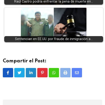
Raúl Castro podría enfrentar la pena de muerte en…
Sentencian en EE.UU. por fraude de inmigración a…
Compartir el Post:
LinkedIn
Pinterest
Whatsapp
Print
Share
via
Email