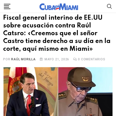
Skip
to
Fiscal general interino de EE.UU
content
sobre acusación contra Raúl
Catsro: «Creemos que el señor
Castro tiene derecho a su día en la
corte, aquí mismo en Miami»
POR
RAÚL MORILLA
MAYO 21, 2026
0
COMENTARIOS