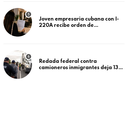
Joven empresaria cubana con I-
220A recibe orden de
deportación: “Todavía no me
puedo creer esta noticia”
Redada federal contra
camioneros inmigrantes deja 137
detenidos: ICE intensifica
controles en carreteras de EE.UU.