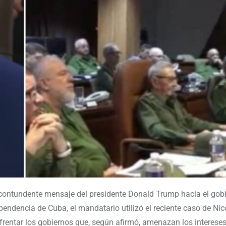
ontundente mensaje del presidente Donald Trump hacia el gob
pendencia de Cuba, el mandatario utilizó el reciente caso de Nic
entar los gobiernos que, según afirmó, amenazan los intereses