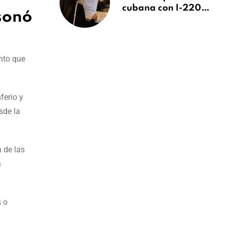
cubana con I-220A
sonó
recibe orden de
deportación:
“Todavía no me
puedo creer esta
nto que
noticia”
ferio y
sde la
 de las
n
s o