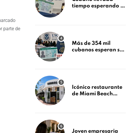
tiempo esperando su
Green Card y la
obtuvo en 20 días
 marcado
tras Writ of
r parte de
Mandamus
Más de 354 mil
cubanos esperan su
Green Card mientras
USCIS acumula 1.5
millones de
residencias
pendientes
Icónico restaurante
de Miami Beach
cierra
repentinamente
después de 15 años
en South Beach
Joven empresaria