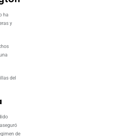
p ha
eras y
echos
 una
llas del
a
dido
 aseguró
régimen de