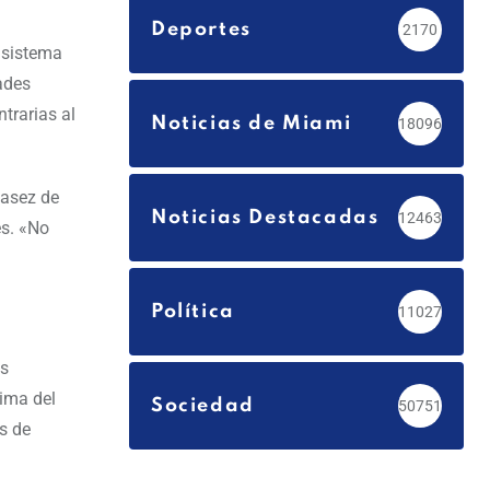
Deportes
2170
 sistema
ades
trarias al
Noticias de Miami
18096
casez de
Noticias Destacadas
12463
es. «No
Política
11027
os
cima del
Sociedad
50751
s de