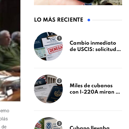
LO MÁS RECIENTE
Cambio inmediato
de USCIS: solicitudes
de inmigración
podrán ser negadas
sin previo aviso
Miles de cubanos
con I-220A miran al
26 de agosto: esto es
lo que podría
ierno
decidirse en una
audiencia clave
olás
 de
Cubano llevaba