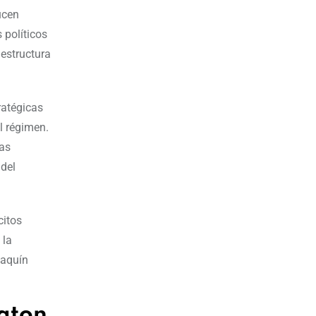
ucen
 políticos
 estructura
ratégicas
l régimen.
las
 del
citos
 la
oaquín
gton