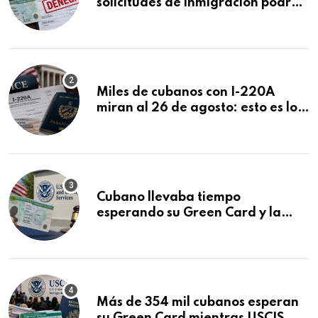
solicitudes de inmigración podrán
ser negadas sin previo aviso
Miles de cubanos con I-220A
miran al 26 de agosto: esto es lo
que podría decidirse en una
audiencia clave
Cubano llevaba tiempo
esperando su Green Card y la
obtuvo en 20 días tras Writ of
Mandamus
Más de 354 mil cubanos esperan