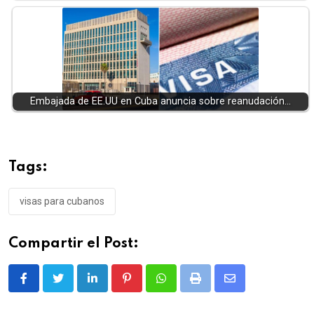
Embajada de EE.UU en Cuba anuncia sobre reanudación…
Tags:
visas para cubanos
Compartir el Post:
LinkedIn
Pinterest
Whatsapp
Print
Share
via