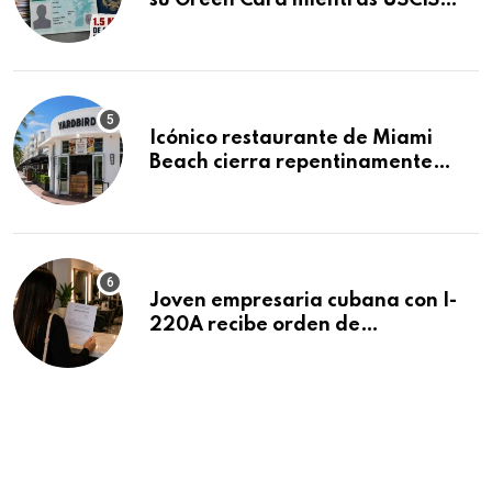
su Green Card mientras USCIS
acumula 1.5 millones de
residencias pendientes
Icónico restaurante de Miami
Beach cierra repentinamente
después de 15 años en South
Beach
Joven empresaria cubana con I-
220A recibe orden de
deportación: “Todavía no me
puedo creer esta noticia”