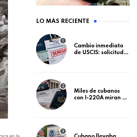
LO MÁS RECIENTE
Cambio inmediato
de USCIS: solicitudes
de inmigración
podrán ser negadas
sin previo aviso
Miles de cubanos
con I-220A miran al
26 de agosto: esto
es lo que podría
decidirse en una
audiencia clave
ica en la
Cubano llevaba