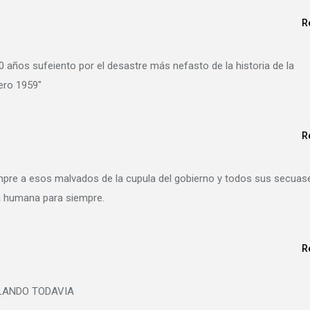
R
años sufeiento por el desastre más nefasto de la historia de la
ero 1959″
R
empre a esos malvados de la cupula del gobierno y todos sus secuas
ga humana para siempre.
R
LANDO TODAVIA