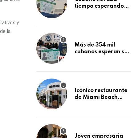
tiempo esperando
su Green Card y la
obtuvo en 20 días
rativos y
tras Writ of
de la
Mandamus
Más de 354 mil
cubanos esperan su
Green Card
mientras USCIS
acumula 1.5 millones
de residencias
pendientes
Icónico restaurante
de Miami Beach
cierra
repentinamente
después de 15 años
en South Beach
Joven empresaria