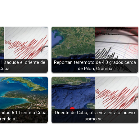
.1 sacude el oriente de
Reportan terremoto de 4.0 grados cerca
Cuba
de Pilón, Granma
itud 6.1 frente a Cuba
Oriente de Cuba, otra vez en vilo: nuevo
rende a…
sismo se…