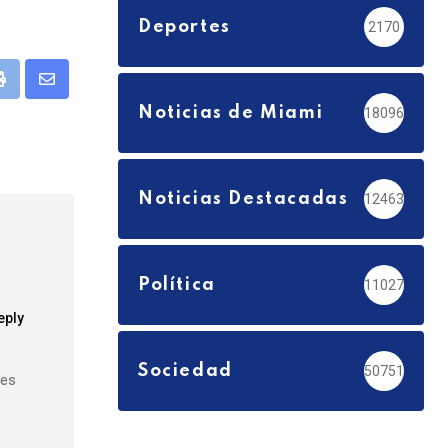
Deportes
2170
pp
Print
Share
Noticias de Miami
18096
via
Email
Noticias Destacadas
12463
Política
11027
eply
Sociedad
50751
 es