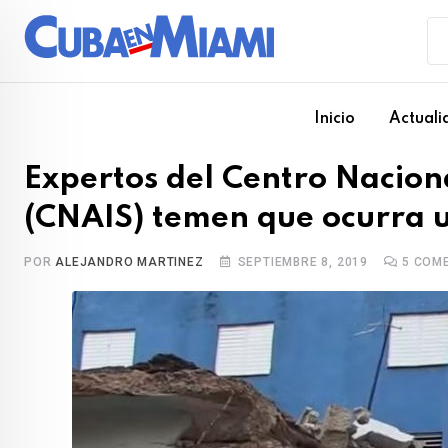
Skip
to
content
Inicio
Actuali
Expertos del Centro Nacion
(CNAIS) temen que ocurra 
POR
ALEJANDRO MARTINEZ
SEPTIEMBRE 8, 2019
5
COME