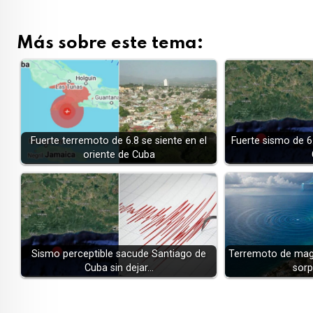
Más sobre este tema:
Fuerte terremoto de 6.8 se siente en el
Fuerte sismo de 6
oriente de Cuba
Sismo perceptible sacude Santiago de
Terremoto de magn
Cuba sin dejar…
sorp