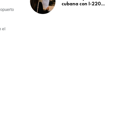
cubana con I-220A
ropuerto
recibe orden de
deportación:
“Todavía no me
puedo creer esta
 el
noticia”